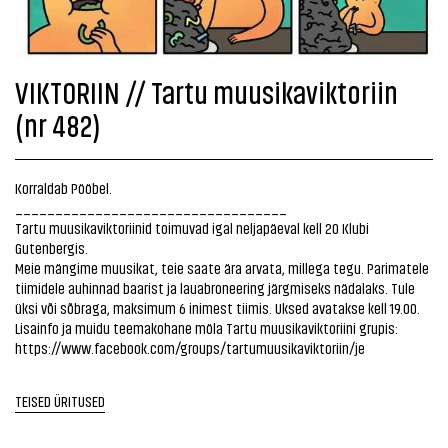
VIKTORIIN // Tartu muusikaviktoriin
(nr 482)
Korraldab Pööbel.
__________________________________
Tartu muusikaviktoriinid toimuvad igal neljapäeval kell 20 Klubi
Gutenbergis.
Meie mängime muusikat, teie saate ära arvata, millega tegu. Parimatele
tiimidele auhinnad baarist ja lauabroneering järgmiseks nädalaks. Tule
üksi või sõbraga, maksimum 6 inimest tiimis. Uksed avatakse kell 19.00.
Lisainfo ja muidu teemakohane möla Tartu muusikaviktoriini grupis:
https://www.facebook.com/groups/tartumuusikaviktoriin/j
e
TEISED ÜRITUSED