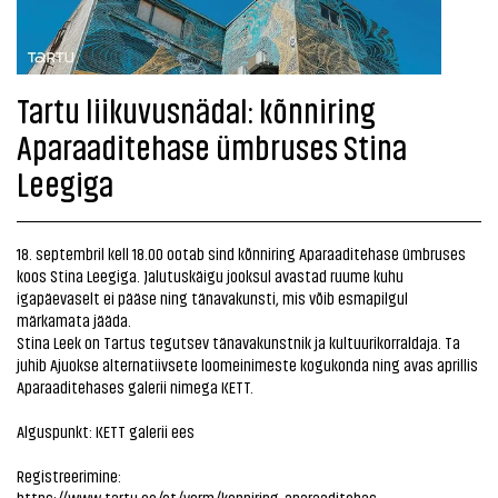
Tartu liikuvusnädal: kõnniring
Aparaaditehase ümbruses Stina
Leegiga
18. septembril kell 18.00 ootab sind kõnniring Aparaaditehase ümbruses
koos Stina Leegiga. Jalutuskäigu jooksul avastad ruume kuhu
igapäevaselt ei pääse ning tänavakunsti, mis võib esmapilgul
märkamata jääda.
Stina Leek on Tartus tegutsev tänavakunstnik ja kultuurikorraldaja. Ta
juhib Ajuokse alternatiivsete loomeinimeste kogukonda ning avas aprillis
Aparaaditehases galerii nimega KETT.
Alguspunkt: KETT galerii ees
Registreerimine:
https://www.tartu.ee/et/vorm/konniring-aparaaditehas