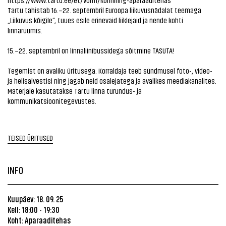
Tartu tähistab 16.–22. septembril Euroopa liikuvusnädalat teemaga
„Liikuvus kõigile“, tuues esile erinevaid liiklejaid ja nende kohti
linnaruumis.
15.–22. septembril on linnaliinibussidega sõitmine TASUTA!
Tegemist on avaliku üritusega. Korraldaja teeb sündmusel foto-, video-
ja helisalvestisi ning jagab neid osalejatega ja avalikes meediakanalites.
Materjale kasutatakse Tartu linna turundus- ja
kommunikatsioonitegevustes.
TEISED ÜRITUSED
INFO
Kuupäev: 18. 09. 25
Kell: 18:00
19:30
-
Koht: Aparaaditehas