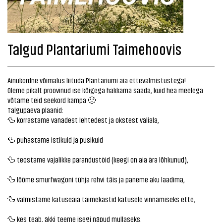
Talgud Plantariumi Taimehoovis
Ainukordne võimalus liituda Plantariumi aia ettevalmistustega!
Oleme pikalt proovinud ise kõigega hakkama saada, kuid hea meelega
võtame teid seekord kampa 🙂
Talgupäeva plaanid:
🦆 korrastame vanadest lehtedest ja okstest väliala,
🦆 puhastame istikuid ja püsikuid
🦆 teostame vajalikke parandustöid (keegi on aia ära lõhkunud),
🦆 lööme smurfwagoni tühja rehvi täis ja paneme aku laadima,
🦆 valmistame katuseaia taimekastid katusele vinnamiseks ette,
🦆 kes teab, äkki teeme isegi näpud mullaseks.