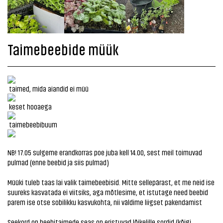
Taimebeebide müük
taimed, mida aiandid ei müü
keset hooaega
taimebeebibuum
NB! 17.05 sulgeme erandkorras poe juba kell 14.00, sest meil toimuvad
pulmad (enne beebid ja siis pulmad)
Müüki tuleb taas lai valik taimebeebisid. Mitte sellepärast, et me neid ise
suureks kasvatada ei viitsiks, aga mõtlesime, et istutage need beebid
parem ise otse sobilikku kasvukohta, nii väldime liigset pakendamist
Seekord on beebitaimede seas on eristuvad lõikelille sordid (kõigi