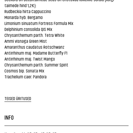
taimede hind 1,2€):
Rudbeckia hirta Cappuccino
Monarda hyb. Bergamo
Limonium sinuatum Fortress Formula Mix
Delphinium consolida QIS Mix
Chrysanthemum parth. Tetra White
Ammi visnaga Green Mist
Amaranthus caudatus Rotschwanz
Antirrhinum maj. Madame Butterfly F1
Antirrhinum maj. Twist Mango
Chrysanthemum parth. Summer Spirit
Cosmos bip. Sonata Mix
Trachelium caer. Pandora
TEISED ÜRITUSED
INFO