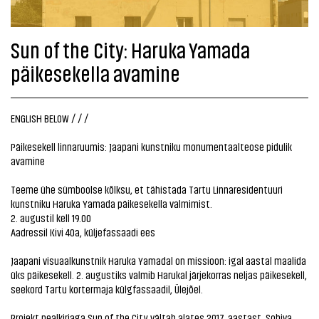
Sun of the City: Haruka Yamada
päikesekella avamine
ENGLISH BELOW / / /
Päikesekell linnaruumis: Jaapani kunstniku monumentaalteose pidulik
avamine
Teeme ühe sümboolse kõlksu, et tähistada Tartu Linnaresidentuuri
kunstniku
Haruka Yamada
päikesekella valmimist.
2. augustil kell 19.00
Aadressil Kivi 40a, küljefassaadi ees
Jaapani visuaalkunstnik Haruka Yamadal on missioon: igal aastal maalida
üks päikesekell. 2. augustiks valmib Harukal järjekorras neljas päikesekell,
seekord Tartu kortermaja külgfassaadil, Ülejõel.
Projekt pealkirjaga Sun of the City vältab alates 2017. aastast. Sobiva