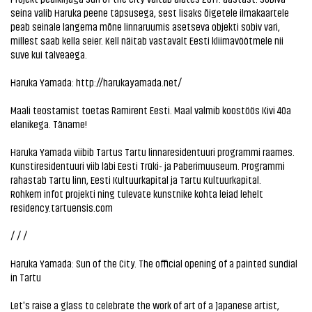
seina valib Haruka peene täpsusega, sest lisaks õigetele ilmakaartele
peab seinale langema mõne linnaruumis asetseva objekti sobiv vari,
millest saab kella seier. Kell näitab vastavalt Eesti kliimavöötmele nii
suve kui talveaega.
Haruka Yamada:
http://harukayamada.net/
Maali teostamist toetas
Ramirent Eesti
. Maal valmib koostöös Kivi 40a
elanikega. Täname!
Haruka Yamada viibib Tartus Tartu linnaresidentuuri programmi raames.
Kunstiresidentuuri viib läbi Eesti Trüki- ja Paberimuuseum. Programmi
rahastab Tartu linn, Eesti Kultuurkapital ja Tartu Kultuurkapital.
Rohkem infot projekti ning tulevate kunstnike kohta leiad lehelt
residency.tartuensis.com
/ / /
Haruka Yamada: Sun of the City. The official opening of a painted sundial
in Tartu
Let's raise a glass to celebrate the work of art of a Japanese artist,