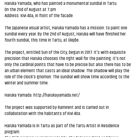
Haruka Yamada, who has painted a monumental sundial in Tartu.
On the 2nd of August at 7 pm
Address: Kivi 40a, in front of the facade
The Japanese visual artist, Haruka Yamada has a mission: to paint one
sundial every year. By the 2nd of August, Haruka will have finished her
fourth sundial, this time in Tartu, at Ülejõe.
The project, entitled Sun of the City, begun in 2017. It's with exquisite
precision that Haruka chooses the right wall for the painting: it's not
only the cardinal points that have to be precise but also there has to be
an urban element that casts an ideal shadow. The shadow will play the
role of the clock's gnomon. The sundial will show time according to the
winter and summer time.
Haruka Yamada:
http://harukayamada.net/
The project was supported by Ramirent and is carried out in
collaboration with the habitants of Kivi 40a.
Haruka Yamada is in Tartu as part of the Tartu Artist in Residence
program.