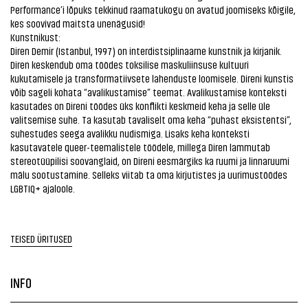
Performance’i lõpuks tekkinud raamatukogu on avatud joomiseks kõigile,
kes soovivad maitsta unenägusid!
Kunstnikust:
Diren Demir (Istanbul, 1997) on interdistsiplinaarne kunstnik ja kirjanik.
Diren keskendub oma töödes toksilise maskuliinsuse kultuuri
kukutamisele ja transformatiivsete lahenduste loomisele. Direni kunstis
võib sageli kohata “avalikustamise” teemat. Avalikustamise konteksti
kasutades on Direni töödes üks konflikti keskmeid keha ja selle üle
valitsemise suhe. Ta kasutab tavaliselt oma keha “puhast eksistentsi”,
suhestudes seega avalikku nudismiga. Lisaks keha konteksti
kasutavatele queer-teemalistele töödele, millega Diren lammutab
stereotüüpilisi soovanglaid, on Direni eesmärgiks ka ruumi ja linnaruumi
mälu sootustamine. Selleks viitab ta oma kirjutistes ja uurimustöödes
LGBTIQ+ ajaloole.
TEISED ÜRITUSED
INFO