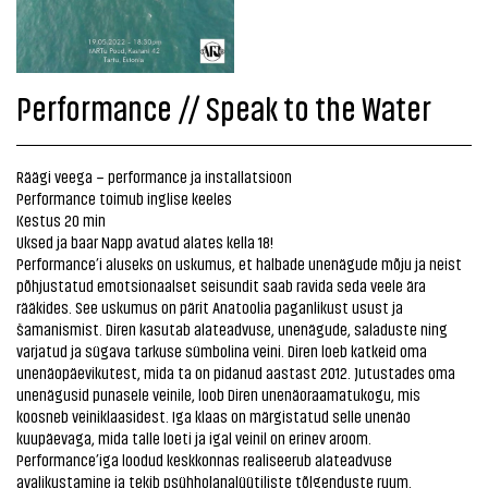
Performance // Speak to the Water
Räägi veega – performance ja installatsioon
Performance toimub inglise keeles
Kestus 20 min
Uksed ja baar Napp avatud alates kella 18!
Performance’i aluseks on uskumus, et halbade unenägude mõju ja neist
põhjustatud emotsionaalset seisundit saab ravida seda veele ära
rääkides. See uskumus on pärit Anatoolia paganlikust usust ja
šamanismist. Diren kasutab alateadvuse, unenägude, saladuste ning
varjatud ja sügava tarkuse sümbolina veini. Diren loeb katkeid oma
unenäopäevikutest, mida ta on pidanud aastast 2012. Jutustades oma
unenägusid punasele veinile, loob Diren unenäoraamatukogu, mis
koosneb veiniklaasidest. Iga klaas on märgistatud selle unenäo
kuupäevaga, mida talle loeti ja igal veinil on erinev aroom.
Performance’iga loodud keskkonnas realiseerub alateadvuse
avalikustamine ja tekib psühholanalüütiliste tõlgenduste ruum.