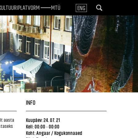
KULTUURIPLATVORM
MTÜ
ENG
INFO
lt aasta
Kuupäev: 24. 07. 21
astaseks
Kell: 00:00
00:00
-
Koht: Angaar / Kogukonnaaed