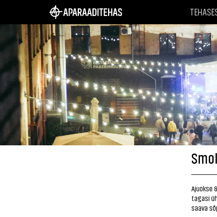
TEHASE
Smok
Ajuokse 
tagasi üh
saava sõp