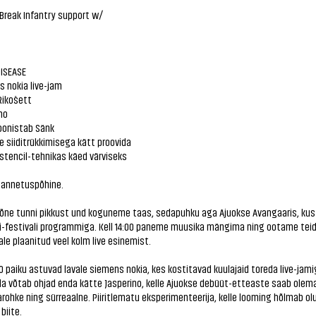
Break Infantry support w/
ISEASE
 nokia live-jam
Rikošett
no
 joonistab Sänk
e siiditrükkimisega kätt proovida
stencil-tehnikas käed värviseks
n annetuspõhine.
õne tunni pikkust und koguneme taas, sedapuhku aga Ajuokse Avangaaris, kus
i-festivali programmiga. Kell 14:00 paneme muusika mängima ning ootame teid
le plaanitud veel kolm live esinemist.
00 paiku astuvad lavale siemens nokia, kes kostitavad kuulajaid toreda live-jami
a võtab ohjad enda kätte Jasperino, kelle Ajuokse debüüt-etteaste saab olem
rohke ning sürreaalne. Piiritlematu eksperimenteerija, kelle looming hõlmab olu
biite.