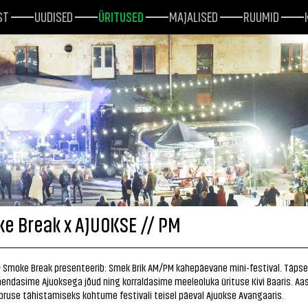
ST
UUDISED
ÜRITUSED
MAJALISED
RUUMID
e Break x AJUOKSE // PM
& Smoke Break presenteerib: Smek Brik AM/PM kahepäevane mini-festival. Täpse
endasime Ajuoksega jõud ning korraldasime meeleoluka ürituse Kivi Baaris. A
ruse tähistamiseks kohtume festivali teisel päeval Ajuokse Avangaaris.