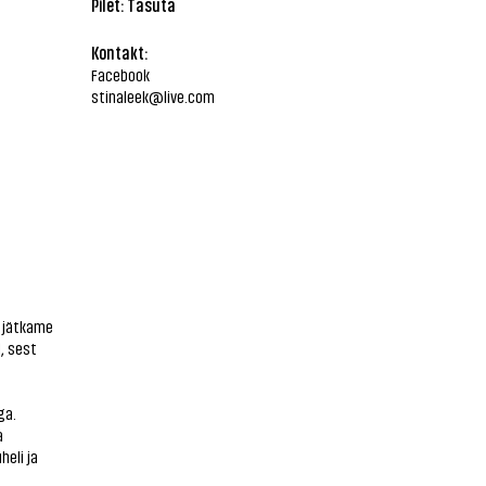
Pilet: Tasuta
Kontakt:
Facebook
stinaleek@live.com
 jätkame
, sest
ga.
a
heli ja