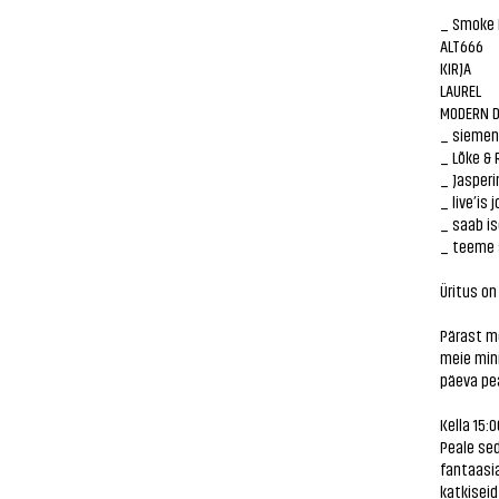
_ Smoke 
ALT666
KIRJA
LAUREL
MODERN D
_ siemens
_ Lõke & 
_ Jasperi
_ live’is
_ saab is
_ teeme 
Üritus o
Pärast m
meie min
päeva pea
Kella 15:
Peale sed
fantaasia
katkiseid 