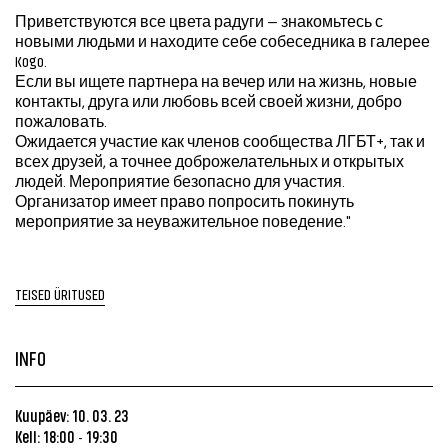
Приветствуются все цвета радуги — знакомьтесь с
новыми людьми и находите себе собеседника в галерее
Kogo.
Если вы ищете партнера на вечер или на жизнь, новые
контакты, друга или любовь всей своей жизни, добро
пожаловать.
Ожидается участие как членов сообщества ЛГБТ+, так и
всех друзей, а точнее доброжелательных и открытых
людей. Мероприятие безопасно для участия.
Организатор имеет право попросить покинуть
мероприятие за неуважительное поведение."
TEISED ÜRITUSED
INFO
Kuupäev: 10. 03. 23
Kell: 18:00
19:30
-