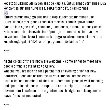
koostöös Vikerpidude ja Genialistide Klubiga. Üritus annab võimaluse luua
kontakti ja suhelda turvalises, selgelt piiritletud keskkonnas.
Üritus toimub Kogo galeriis Brigit Aropi kureeritud rühmanäituse
“Tervitused ja mis iganes taastaks meie katkema kippuva suhte”
(kunstnikud Agnė Jokšė, Anna Trell, Cloe Jancis ja Diāna Tamane) keskel.
Näitus käsitleb naistevahelist sõprust ja intiimsust, sellest võrsuvat
turvatunnet, hoolivust ja romantikat, aga ka lahkumineku leina. Näitus
kuulub Kogo galerii 2023. aasta programmi „Kväärime ära“.
***
All the colors of the rainbow are welcome – come either to meet new
people or find a date at Kogo gallery.
Whether you are looking for a partner for an evening or longer, new
contacts, friendship or The Love Of Your Life, you are welcome.
Both allies and members of the LGBT+ community and all well-meaning
and open-minded people are expected to participate. The event
environment is safe and the organizer has the right to ask anyone to
leave if it is not respected.
***