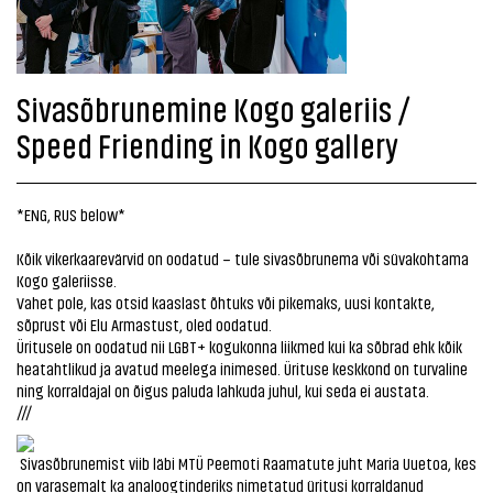
Sivasõbrunemine Kogo galeriis /
Speed Friending in Kogo gallery
*ENG, RUS below*
Kõik vikerkaarevärvid on oodatud – tule sivasõbrunema või süvakohtama
Kogo galeriisse.
Vahet pole, kas otsid kaaslast õhtuks või pikemaks, uusi kontakte,
sõprust või Elu Armastust, oled oodatud.
Üritusele on oodatud nii LGBT+ kogukonna liikmed kui ka sõbrad ehk kõik
heatahtlikud ja avatud meelega inimesed. Ürituse keskkond on turvaline
ning korraldajal on õigus paluda lahkuda juhul, kui seda ei austata.
///
Sivasõbrunemist viib läbi MTÜ Peemoti Raamatute juht Maria Uuetoa, kes
on varasemalt ka analoogtinderiks nimetatud üritusi korraldanud