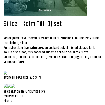
Silica | Kolm Tilli DJ set
Reede ja muusika toovad taaskord meieni Estonian Funk Embassy liikme
Liseti ehk Dj Silica.
Armastusekuu ärasaatmiseks on seekord pulgal mõned classic funk,
soul ja disco lood, mis panevad südame eriliselt põksuma. "Love
Goddess", "Friends and Buddies", "Mutual Attraction", aga ka regu haussi
ja modern funki.
SIIN
Broneeri aegsasti laud
Silica (Estonian Funk Embassy)
23.02 kell 18.30
Pilet: ei