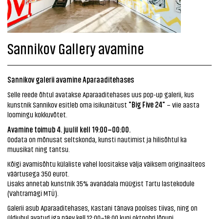
Sannikov Gallery avamine
Sannikov galerii avamine Aparaaditehases
Selle reede õhtul avatakse Aparaaditehases uus pop-up galerii, kus
"Big Five 24"
kunstnik Sannikov esitleb oma isikunäitust
– viie aasta
loomingu kokkuvõtet.
Avamine toimub 4. juulil kell 19:00–00:00.
Oodata on mõnusat seltskonda, kunsti nautimist ja hilisõhtul ka
muusikat ning tantsu.
Kõigi avamisõhtu külaliste vahel loositakse välja väiksem originaalteos
väärtusega 350 eurot.
Lisaks annetab kunstnik 35% avanädala müügist Tartu lastekodule
(Vahtramägi MTÜ).
Galerii asub Aparaaditehases, Kastani tänava poolses tiivas, ning on
üldjuhul avatud iga päev kell 12:00–18:00 kuni oktoobri lõpuni.