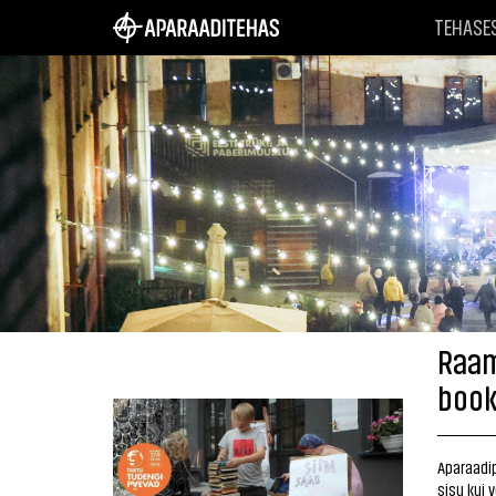
TEHASE
Raam
book
Aparaadi
sisu kui 