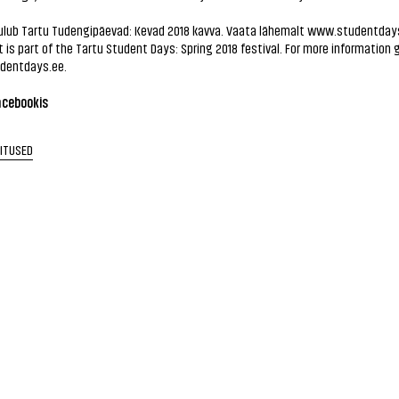
ulub Tartu Tudengipäevad: Kevad 2018 kavva. Vaata lähemalt
www.studentdays
 is part of the Tartu Student Days: Spring 2018 festival. For more information 
dentdays.ee.
acebookis
RITUSED