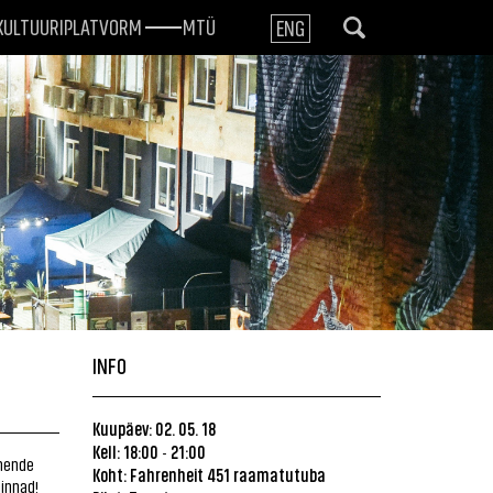
KULTUURIPLATVORM
MTÜ
ENG
INFO
Kuupäev: 02. 05. 18
Kell: 18:00
21:00
-
 nende
Koht: Fahrenheit 451 raamatutuba
hinnad!