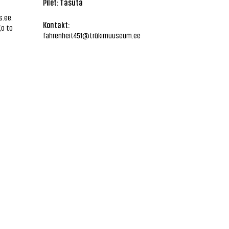
Pilet: Tasuta
.ee.
Kontakt:
go to
fahrenheit451@trükimuuseum.ee