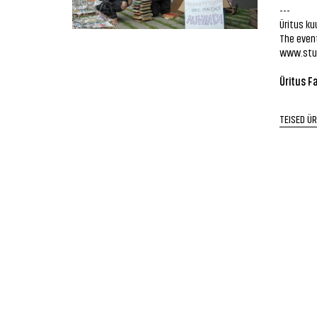
---
Üritus ku
The event
www.stu
Üritus F
TEISED Ü