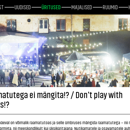
ST
UUDISED
ÜRITUSED
MAJALISED
RUUMID
atutega ei mängita!? / Don't play with
s!?
päeval on võimalik raamatutoas ja selle ümbruses mängida raamatutega – nii
vormiga, nii meeskondlikult kui üksiküritajana. Nutikamatele ja osavamatele au