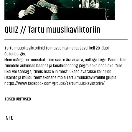
QUIZ // Tartu muusikaviktoriin
Tartu muusikaviktoriinid toimuvad igal neljapäeval kell 20 Klubi
Gutenbergis.
Meie mängime muusikat, teie saate ära arvata, millega tegu. Parimatele
tiimidele auhinnad baarist ja lauabroneering järgmiseks nädalaks. Tule
üksi või sõbraga, tiimis max 6 inimest. Uksed avatakse kell 19.00.
Lisainfo ja muidu teemakohane möla Tartu muusikaviktoriini grupis:
https://www.facebook.com/groups/tartumuusikaviktoriin/
TEISED ÜRITUSED
INFO