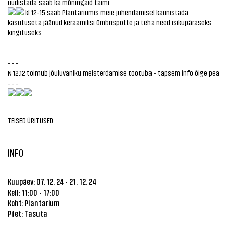
uudistada saab ka mõningaid taimi
kl 12-15 saab Plantariumis meie juhendamisel kaunistada
kasutuseta jäänud keraamilisi ümbrispotte ja teha need isikupäraseks
kingituseks
- - -
N 12.12 toimub jõuluvaniku meisterdamise töötuba - täpsem info õige pea
- - -
TEISED ÜRITUSED
INFO
Kuupäev: 07. 12. 24
21. 12. 24
-
Kell: 11:00
17:00
-
Koht:
Plantarium
Pilet: Tasuta