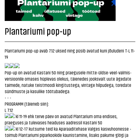
Plantariumi pop-up
Plantariumi pop-up avab 7.12 uksed ning püsib avatud kuni jõuludeni T-L 11-
19
Pop-up on avatud Kastani 50 ning praegusele mitte-üldse-veel-valmis-
versioonile omases hüplevas olekus, täienedes jooksvalt uute ägedate
taimede, natuke teistmoodi kingitustega, vintage hilpudega, toredate
sündmuste ja kasulike töötubadega.
- - -
PROGRAMM (täieneb siin):
L 7.12
kl 11-19 ehk terve päev on avatud Plantarium oma endises,
praeguses ja tulevases headuses aadressil Kastani 50
kl 12-17 kutsume teid ka Aparaaditehase Valges kasvuhoonesse -
toimub Plantariumi piparkookide kaunistamine, lisaks pakume glögi ja