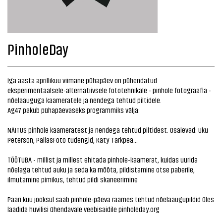
PinholeDay
Iga aasta aprillikuu viimane pühapäev on pühendatud
eksperimentaalsele-alternatiivsele fototehnikale - pinhole fotograafia -
nõelaauguga kaameratele ja nendega tehtud piltidele.
Ag47 pakub pühapäevaseks programmiks välja:
NÄITUS pinhole kaameratest ja nendega tehtud piltidest. Osalevad: Uku
Peterson, PallasFoto tudengid, Käty Tarkpea...
TÖÖTUBA - millist ja millest ehitada pinhole-kaamerat, kuidas uurida
nõelaga tehtud auku ja seda ka mõõta, pildistamine otse paberile,
ilmutamine pimikus, tehtud pildi skaneerimine
Paari kuu jooksul saab pinhole-päeva raames tehtud nõelaaugupildid üles
laadida huvilisi ühendavale veebisaidile
pinholeday.org