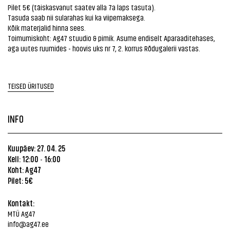
Pilet 5€ (täiskasvanut saatev alla 7a laps tasuta).
Tasuda saab nii sularahas kui ka viipemaksega.
Kõik materjalid hinna sees.
Toimumiskoht: Ag47 stuudio & pimik. Asume endiselt Aparaaditehases,
aga uutes ruumides - hoovis uks nr 7, 2. korrus Rõdugalerii vastas.
TEISED ÜRITUSED
INFO
Kuupäev: 27. 04. 25
Kell: 12:00
16:00
-
Koht:
Ag47
Pilet: 5€
Kontakt:
MTÜ Ag47
info@ag47.ee