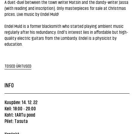
A duet-duel between the town writer Matsin and the dandy-writer Jassa
(with reading and inscription). Only masterpieces for sale at Christmas
prices. Live music by Endel Muld!
Endel Muld is a former blacksmith who started playing ambient music
regularly after his redundancy. Endl's interest lies in affordable but high-
quality electric guitars from the Lombardy. Endel is a physicist by
education.
TEISED ÜRITUSED
INFO
Kuupäev: 14. 12. 22
Kell: 18:00
20:00
-
Koht: tARTu pood
Pilet: Tasuta