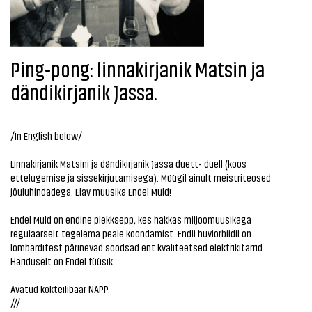
Ping-pong: linnakirjanik Matsin ja
dändikirjanik Jassa.
/In English below/
Linnakirjanik Matsini ja dändikirjanik Jassa duett- duell (koos
ettelugemise ja sissekirjutamisega). Müügil ainult meistriteosed
jõuluhindadega. Elav muusika Endel Muld!
Endel Muld on endine plekksepp, kes hakkas miljöömuusikaga
regulaarselt tegelema peale koondamist. Endli huviorbiidil on
lombarditest pärinevad soodsad ent kvaliteetsed elektrikitarrid.
Hariduselt on Endel füüsik.
Avatud kokteilibaar NAPP.
///