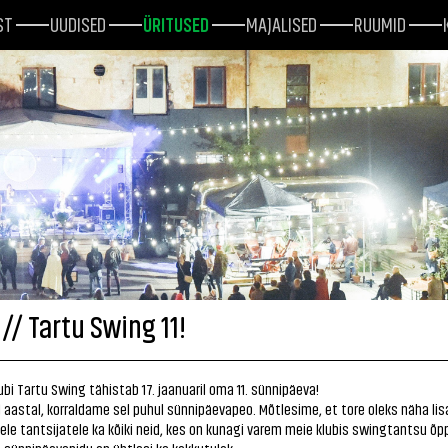
ST
UUDISED
ÜRITUSED
MAJALISED
RUUMID
// Tartu Swing 11!
bi Tartu Swing tähistab 17. jaanuaril oma 11. sünnipäeva!
 aastal, korraldame sel puhul sünnipäevapeo. Mõtlesime, et tore oleks näha lis
le tantsijatele ka kõiki neid, kes on kunagi varem meie klubis swingtantsu õp