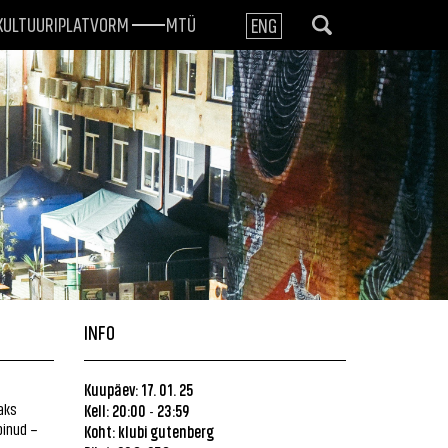
KULTUURIPLATVORM
MTÜ
ENG
INFO
Kuupäev: 17. 01. 25
aks
Kell: 20:00
23:59
-
pinud –
Koht:
klubi gutenberg