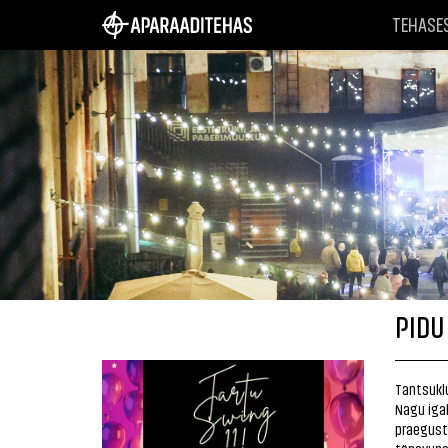
TEHASE
PIDU 
Tantsuklu
Nagu igal
praeguste