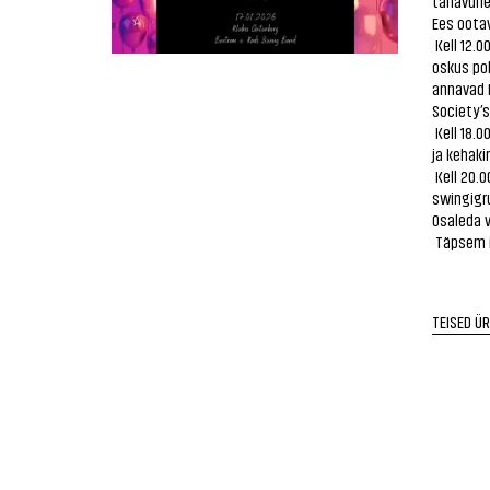
tänavune 
Ees oota
Kell 12.0
oskus po
annavad K
Society’s
Kell 18.
ja kehaki
Kell 20.0
swingigru
Osaleda võ
Täpsem i
TEISED Ü