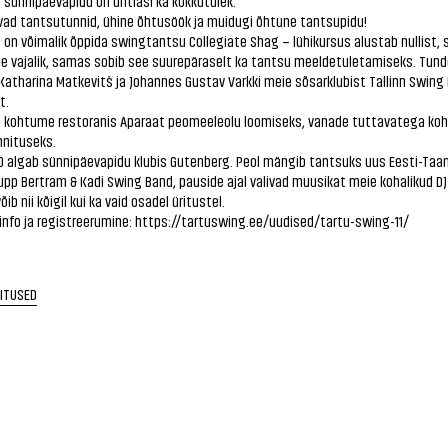
sünnipäevapidu on ühtlasi ka kokkutulek.
vad tantsutunnid, ühine õhtusöök ja muidugi õhtune tantsupidu!
0 on võimalik õppida swingtantsu Collegiate Shag – lühikursus alustab nullist, 
le vajalik, samas sobib see suurepäraselt ka tantsu meeldetuletamiseks. Tund
atharina Matkevitš ja Johannes Gustav Varkki meie sõsarklubist Tallinn Swing
t.
00 kohtume restoranis Aparaat peomeeleolu loomiseks, vanade tuttavatega ko
nnituseks.
0 algab sünnipäevapidu klubis Gutenberg. Peol mängib tantsuks uus Eesti-Taan
pp Bertram & Kadi Swing Band, pauside ajal valivad muusikat meie kohalikud DJ
ib nii kõigil kui ka vaid osadel üritustel.
nfo ja registreerumine:
https://tartuswing.ee/uudised/tartu-swing-11/
RITUSED