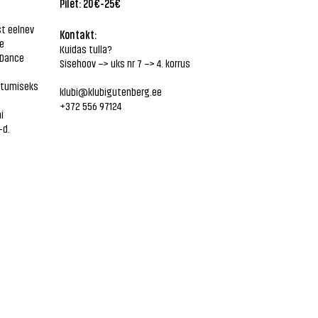
Pilet: 20€-25€
st eelnev
Kontakt:
e
Kuidas tulla?
 Dance
Sisehoov –> uks nr 7 –> 4. korrus
htumiseks
klubi@klubigutenberg.ee
+372 556 97124
i
-d.