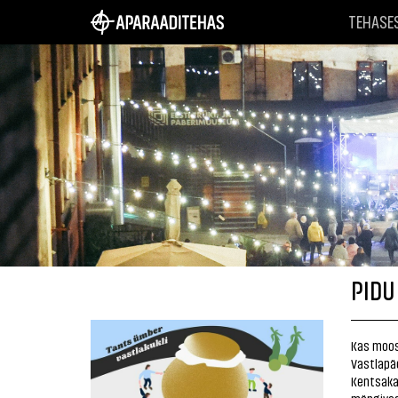
TEHASE
PIDU
Kas moosi
Vastlapäe
Kentsaka