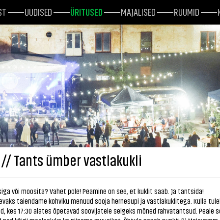
ST
UUDISED
ÜRITUSED
MAJALISED
RUUMID
 // Tants ümber vastlakukli
ga või moosita? Vahet pole! Peamine on see, et kuklit saab. Ja tantsida!
vaks täiendame kohviku menüüd sooja hernesupi ja vastlakuklitega. Külla tule
d, kes 17:30 alates õpetavad soovijatele selgeks mõned rahvatantsud. Peale 