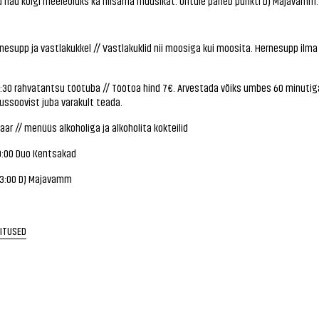
 nad kõigi meeleoluks ka niisama muusikat. Õhtule paneb punkti DJ Majavamm.
nesupp ja vastlakukkel // Vastlakuklid nii moosiga kui moosita. Hernesupp ilma 
8:30 rahvatantsu töötuba // Töötoa hind 7€. Arvestada võiks umbes 60 minutig
ssoovist juba varakult teada.
ar // menüüs alkoholiga ja alkoholita kokteilid
0:00 Duo Kentsakad
23:00 DJ Majavamm
RITUSED