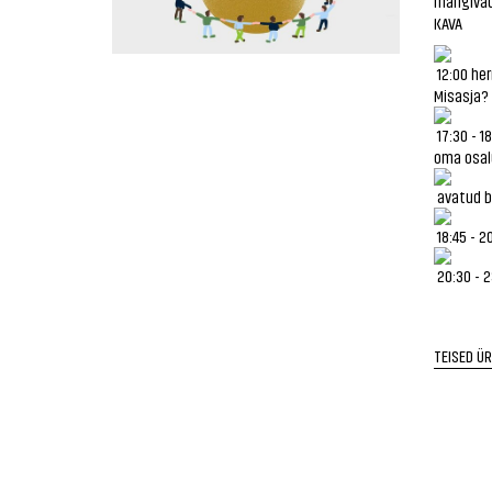
mängivad
KAVA
12:00 her
Misasja?
17:30 - 1
oma osalu
avatud ba
18:45 - 2
20:30 - 
TEISED Ü