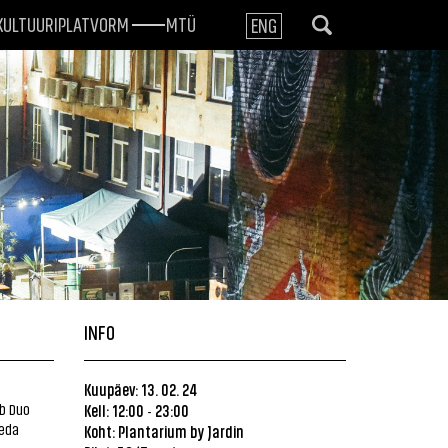
KULTUURIPLATVORM
MTÜ
ENG
INFO
Kuupäev: 13. 02. 24
b Duo
Kell: 12:00
23:00
-
seda
Koht:
Plantarium by Jardin