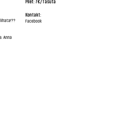
Pilet: 7€/Tasuta
Kontakt:
lihata!??
Facebook
a. Anna