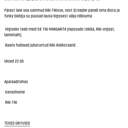
Pärast laivi sea sammud Riki-Tikisse, sest DJ Kepler paneb oma disco ja
funky biidiga su puusad lausa liigesest välja nõksuma.
Higiseks teeb meid 5€ TIKI MARGARITA (reposado tekiila, Riki-orgeat,
laimimahl).
Baaris hullavad jubatuntud Riki-Rokkstaarid.
Uksed 22.00.
Aparaaditehas
Kasvuhoone
Riki-Tiki
TEISED ÜRITUSED