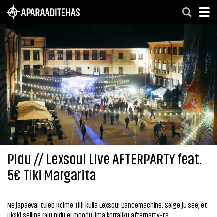
Pidu // Lexsoul Live AFTERPARTY feat.
5€ Tiki Margarita
Neljapäeval tuleb Kolme Tilli külla Lexsoul Dancemachine. Selge ju see, et
ükski selline raju pidu ei möödu ilma korraliku afterparty-ta.