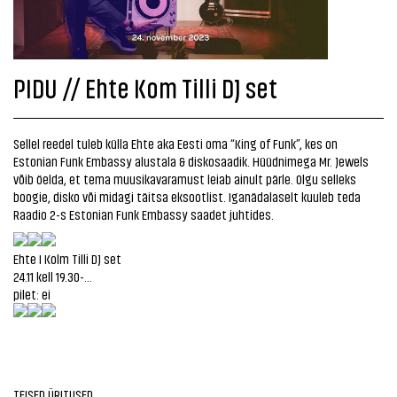
PIDU // Ehte Kom Tilli DJ set
Sellel reedel tuleb külla Ehte aka Eesti oma “King of Funk”, kes on
Estonian Funk Embassy alustala & diskosaadik. Hüüdnimega Mr. Jewels
võib öelda, et tema muusikavaramust leiab ainult pärle. Olgu selleks
boogie, disko või midagi täitsa eksootlist. Iganädalaselt kuuleb teda
Raadio 2-s Estonian Funk Embassy saadet juhtides.
Ehte I Kolm Tilli DJ set
24.11 kell 19.30-...
pilet: ei
TEISED ÜRITUSED