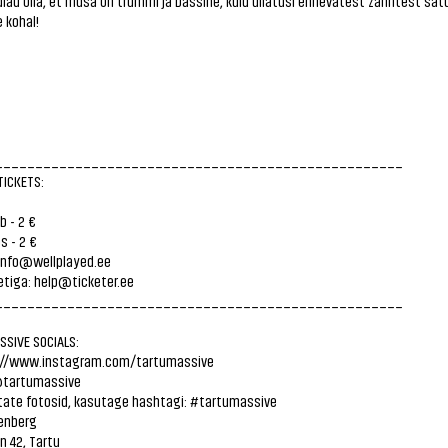
dlad olla, et musa on trummi ja bassine, kuid üllatusi erinevatest žanritest sat
e kohal!
___________________________________________________
 TICKETS:
 - 2 €
s - 2 €
 info@wellplayed.ee
etiga: help@ticketer.ee
___________________________________________________
SSIVE SOCIALS:
://www.instagram.com/tartumassive
@tartumassive
tate fotosid, kasutage hashtagi:
#tartumassive
tenberg
n 42, Tartu