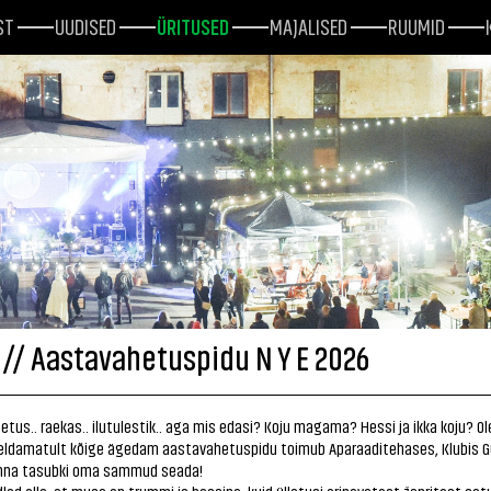
ST
UUDISED
ÜRITUSED
MAJALISED
RUUMID
 // Aastavahetuspidu N Y E 2026
tus.. raekas.. ilutulestik.. aga mis edasi? Koju magama? Hessi ja ikka koju? Ole
ieldamatult kõige ägedam aastavahetuspidu toimub Aparaaditehases, Klubis 
sinna tasubki oma sammud seada!