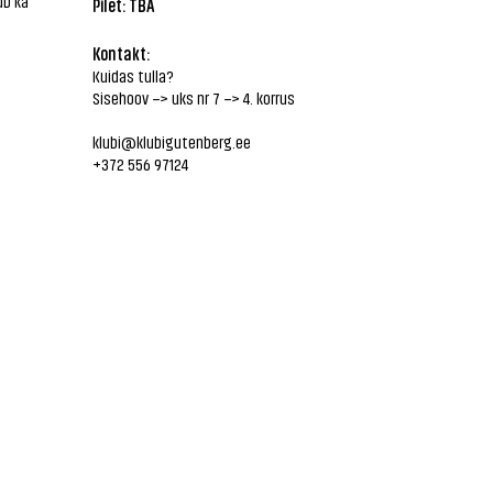
ub ka
Pilet: TBA
Kontakt:
Kuidas tulla?
Sisehoov –> uks nr 7 –> 4. korrus
klubi@klubigutenberg.ee
+372 556 97124