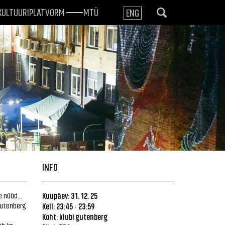
KULTUURIPLATVORM
MTÜ
ENG
INFO
 nüüd...
Kuupäev: 31. 12. 25
Gutenberg
Kell: 23:45
23:59
-
Koht:
klubi gutenberg