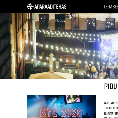
TEHASE
PIDU
Aastavahe
Tartu va
ja just 