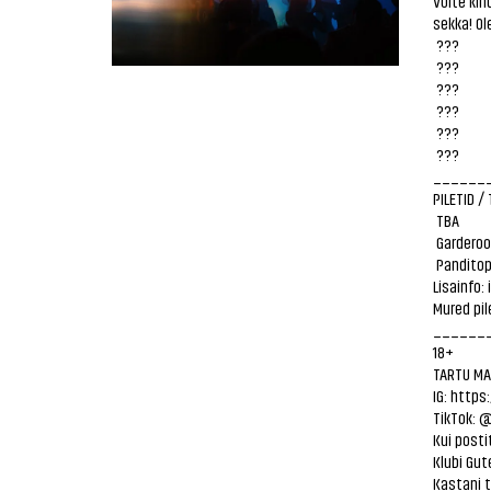
Võite kin
sekka! Ol
???
???
???
???
???
???
______
PILETID /
TBA
Garderoob
Panditop
Lisainfo:
Mured pil
______
18+
TARTU MA
IG:
https
TikTok: 
Kui posti
Klubi Gu
Kastani t