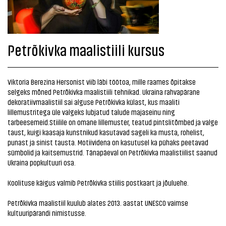
Petrõkivka maalistiili kursus
Viktoria Berezina Hersonist viib läbi töötoa, mille raames õpitakse
selgeks mõned Petrõkivka maalistiili tehnikad. Ukraina rahvapärane
dekoratiivmaalistiil sai alguse Petrõkivka külast, kus maaliti
lillemustritega üle valgeks lubjatud talude majaseinu ning
tarbeesemeid.Stiilile on omane lillemuster, teatud pintslitõmbed ja valge
taust, kuigi kaasaja kunstnikud kasutavad sageli ka musta, rohelist,
punast ja sinist tausta. Motiividena on kasutusel ka pühaks peetavad
sümbolid ja kaitsemustrid. Tänapäeval on Petrõkivka maalistiilist saanud
Ukraina popkultuuri osa.
Koolituse käigus valmib Petrõkivka stiilis postkaart ja jõuluehe.
Petrõkivka maalistiil kuulub alates 2013. aastat UNESCO vaimse
kultuuripärandi nimistusse.