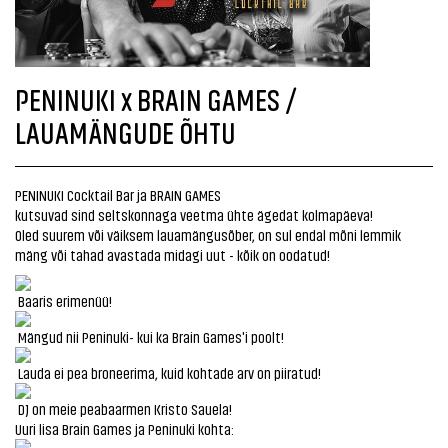
PENINUKI x BRAIN GAMES /
LAUAMÄNGUDE ÕHTU
PENINUKI Cocktail Bar ja BRAIN GAMES
kutsuvad sind seltskonnaga veetma ühte ägedat kolmapäeva!
Oled suurem või väiksem lauamängusõber, on sul endal mõni lemmik
mäng või tahad avastada midagi uut - kõik on oodatud!
Baaris erimenüü!
Mängud nii Peninuki- kui ka Brain Games'i poolt!
Lauda ei pea broneerima, kuid kohtade arv on piiratud!
DJ on meie peabaarmen Kristo Sauela!
Uuri lisa Brain Games ja Peninuki kohta: