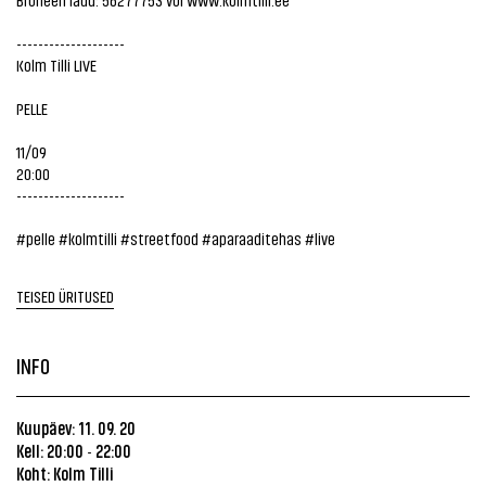
--------------------
Kolm Tilli LIVE
PELLE
11/09
20:00
--------------------
#pelle
#kolmtilli
#streetfood
#aparaaditehas
#live
TEISED ÜRITUSED
INFO
Kuupäev: 11. 09. 20
Kell: 20:00
22:00
-
Koht: Kolm Tilli