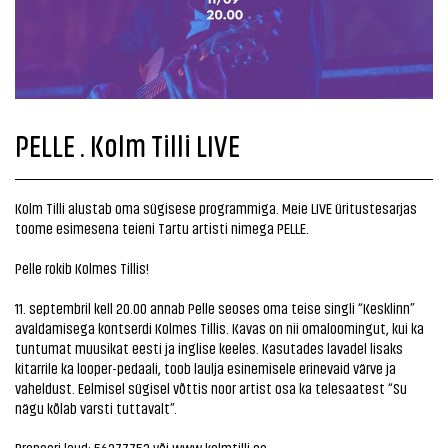
PELLE . Kolm Tilli LIVE
Kolm Tilli alustab oma sügisese programmiga. Meie LIVE üritustesarjas
toome esimesena teieni Tartu artisti nimega PELLE.
Pelle rokib Kolmes Tillis!
11. septembril kell 20.00 annab Pelle seoses oma teise singli “Kesklinn”
avaldamisega kontserdi Kolmes Tillis. Kavas on nii omaloomingut, kui ka
tuntumat muusikat eesti ja inglise keeles. Kasutades lavadel lisaks
kitarrile ka looper-pedaali, toob laulja esinemisele erinevaid värve ja
vaheldust. Eelmisel sügisel võttis noor artist osa ka telesaatest “Su
nägu kõlab varsti tuttavalt”.
Broneeri laud: 56277753 või
www.kolmtilli.ee