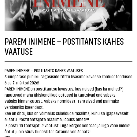
PAREM INIMENE – POSTITANTS KAHES
VAATUSE
PAREM INIMENE – POSTITANTS KAHES VAATUSES
Suurepärase publiku tagasiside tõttu lisasime kavasse kordusetendused
6. ja 7. märtsil 2026!
PAREM INIMENE on postitantsu lavastus, kus naised (kas ka mehed?)
raputavad maha ühiskondlikud ootused ja tantsivad end vabaks.
Vabaks hinnangutest. Vabaks normidest. Tantsivad end parimaks
versiooniks iseendast.
See on õhtu, kus on võimalus sukelduda maailma, kuhu sa igapäevaselt
ei satu. Postitantsijate maailma, lõpuks ometi!!!
3 posti. 10 tantsijat. 2 vaatust. Liiga kõrged kontsad ja liiga vähe riideid!
Õhtut juhib särav burleskitar Katarina von Schatz!