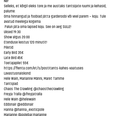
NB!
Selleks, et kõigil oleks tore ja me austaks tantsijate ruumi ja kehasid,
palume:
Oma hinnangud ja foobiad jätta garderoobi või veel parem – koju. Tule
avatud meelega kogema.
Palun jäta oma lapsed koju. See on aeg SULLE!
Uksed 19:30
Show algus 20:00
Etenduse kestus 120 minutit!
Piletid:
Early Bird 35€
Late Bird 45€
Toetajapilet 55€
https://fienta.com/et/s/postitants-kahes-vaatuses
Lavastusnaiskond:
Hele Wain, Marianne Männi, Maret Tamme
Tantsjiad:
Chaos The Crawling @chaosthecrawling
Freyja Tralla @freyjatralla
Hele Wain @helewain
Eddonair @eddonair
Hanna @hanna_exoticpole
Marianne @polebar.marianne