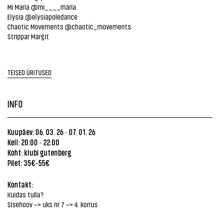
Mi Maria @mi____maria
Elysia @elysiapoledance
Chaotic Movements @chaotic_movements
Strippar Margit
TEISED ÜRITUSED
INFO
Kuupäev: 06. 03. 26
07. 01. 26
-
Kell: 20:00
22:00
-
Koht:
klubi gutenberg
Pilet: 35€-55€
Kontakt:
Kuidas tulla?
Sisehoov –> uks nr 7 –> 4. korrus