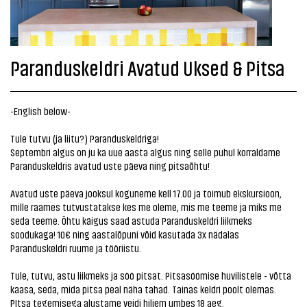
Paranduskeldri Avatud Uksed & Pitsa
-English below-
Tule tutvu (ja liitu?) Paranduskeldriga!
Septembri algus on ju ka uue aasta algus ning selle puhul korraldame
Paranduskeldris avatud uste päeva ning pitsaõhtu!
Avatud uste päeva jooksul koguneme kell 17.00 ja toimub ekskursioon,
mille raames tutvustatakse kes me oleme, mis me teeme ja miks me
seda teeme. Õhtu käigus saad astuda Paranduskeldri liikmeks
soodukaga! 10€ ning aastalõpuni võid kasutada 3x nädalas
Paranduskeldri ruume ja tööriistu.
Tule, tutvu, astu liikmeks ja söö pitsat. Pitsasöömise huvilistele - võtta
kaasa, seda, mida pitsa peal näha tahad. Tainas keldri poolt olemas.
PItsa tegemisega alustame veidi hiljem umbes 18 aeg.