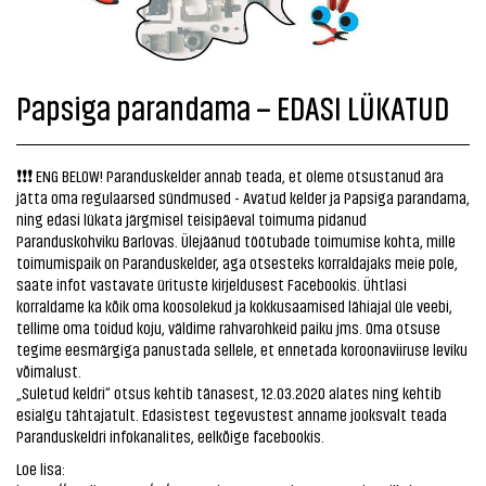
Papsiga parandama – EDASI LÜKATUD
❗❗❗ ENG BELOW! Paranduskelder annab teada, et oleme otsustanud ära
jätta oma regulaarsed sündmused - Avatud kelder ja Papsiga parandama,
ning edasi lükata järgmisel teisipäeval toimuma pidanud
Paranduskohviku Barlovas. Ülejäänud töötubade toimumise kohta, mille
toimumispaik on Paranduskelder, aga otsesteks korraldajaks meie pole,
saate infot vastavate ürituste kirjeldusest Facebookis. Ühtlasi
korraldame ka kõik oma koosolekud ja kokkusaamised lähiajal üle veebi,
tellime oma toidud koju, väldime rahvarohkeid paiku jms. Oma otsuse
tegime eesmärgiga panustada sellele, et ennetada koroonaviiruse leviku
võimalust.
„Suletud keldri“ otsus kehtib tänasest, 12.03.2020 alates ning kehtib
esialgu tähtajatult. Edasistest tegevustest anname jooksvalt teada
Paranduskeldri infokanalites, eelkõige facebookis.
Loe lisa: