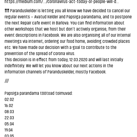
https://medium.com/…/coronavirus-act-today-or-people-will-d…
❗❗❗ Paranduskelder is letting you all know we have decided to cancel our
regular events – Avatud Kelder and Papsiga parandama, and to postpone
the next Repair cafe event in Barlova. You can find information about
other workshops that we host but don’t actively organise, from their
event descriptions in Facebook. We are also organising all of our internal
meetings via internet, ordering our food home, avoiding crowded places
etc. We have made our decision with a goal to contribute to the
prevention of the spread of corona virus.
This decision is in effect from today, 12.03.2020 and will last initially
indefinitely. We will let you know about our next actions in the
information channels of Paranduskelder, mostly Facebook.
///
Papsiga parandama töötoad toimuvad:
02.02
16.02
08.03
22.03
05.04
19.04
03.05