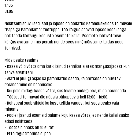
17.05
31.05
Nokitsemishuvilised isad ja lapsed on oodatud Paranduskeldris toimuvale
“Papsiga Parandama” töötuppa. Töö käigus saavad lapsed koos isaga
nokitseda kõiksugu koduste esemete kallal. Esemete lahtivõtmise
käigus avatame, mis peitub nende sees ning mõistame kuidas need
toimivad.
Mida peaks teadma:
- Kaasa võib võtta oma katki läinud tehnikat alates mänguasjadest kuni
tahvelarvutiteni.
- Alati ei pruugi asjad ka parandatud saada, ka protsess on huvitav.
Parandamine on boonuseks.
- Kui pole midagi kaasa võtta, siis leiame midagi ikka, mida parandada.
- Töötoad toimuvad üle nädala pühapäeviti kell 13:00 - 16:00.
- Kohapeal saab vihjeid ka kust tellida varuosi, kui seda peaks vaja
minema.
- Pooleli jäänud esemeid palume koju kaasa võtta, et nende kallal saaks
edasi nokitseda.
- Töötoa hinnaks on 10 eurot.
- Ette registreerima ei pea