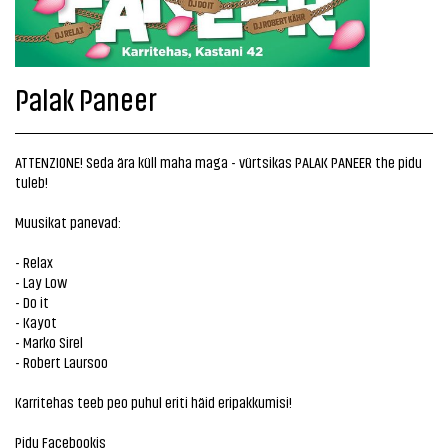
Palak Paneer
ATTENZIONE! Seda ära küll maha maga - vürtsikas PALAK PANEER the pidu
tuleb!
Muusikat panevad:
- Relax
- Lay Low
- Do it
- Kayot
- Marko Sirel
- Robert Laursoo
Karritehas teeb peo puhul eriti häid eripakkumisi!
Pidu Facebookis