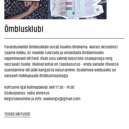
Õmblusklubi
Paranduskeldri õmblusklubi ootab huvilisi õmblema. Alates oktoobrist
saame kokku, et meelde tuletada ja omandada õmblemiseks
vajaminevaid võtteid. Klubi sisu valmib koostöös osalejatega ning
vastavalt huvile. Olulisel kohal on taaskasutus - enda vanade rõivaste
uuendamine või jääk-kangaste kasutamine. Osalemise eelduseks on
varasem kokkupuude õmblusmasinaga.
Kohtume igal kolmapäeval: kell 17.30 - 19.30
Osaluspanus: vaba annetus
Registeerumine ja info: avekongo@gmail.com
TEISED ÜRITUSED