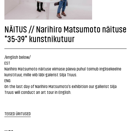
NÄITUS // Narihiro Matsumoto näituse
"35-39" kunstnikutuur
/english below/
EST
Narihiro Matsumoto näituse viimase päeva puhul toimub inglisekeelne
kunstituur, mille viib läbi galerist Silja Truus.
ENG
On the last day of Narihiro Matsumoto’s exhibition our gallerist Silja
Truus will conduct an art tour in English.
TEISED ÜRITUSED