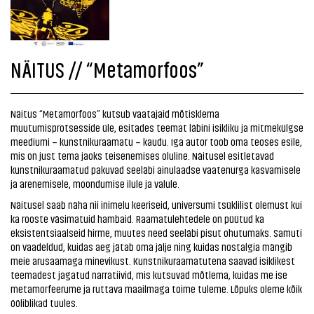
NÄITUS // “Metamorfoos”
Näitus “Metamorfoos” kutsub vaatajaid mõtisklema
muutumisprotsesside üle, esitades teemat läbini isikliku ja mitmekülgse
meediumi – kunstnikuraamatu – kaudu. Iga autor toob oma teoses esile,
mis on just tema jaoks teisenemises oluline. Näitusel esitletavad
kunstnikuraamatud pakuvad seeläbi ainulaadse vaatenurga kasvamisele
ja arenemisele, moondumise ilule ja valule.
Näitusel saab näha nii inimelu keeriseid, universumi tsüklilist olemust kui
ka rooste väsimatuid hambaid. Raamatulehtedele on püütud ka
eksistentsiaalseid hirme, muutes need seeläbi pisut ohutumaks. Samuti
on vaadeldud, kuidas aeg jätab oma jälje ning kuidas nostalgia mängib
meie arusaamaga minevikust. Kunstnikuraamatutena saavad isiklikest
teemadest jagatud narratiivid, mis kutsuvad mõtlema, kuidas me ise
metamorfeerume ja ruttava maailmaga toime tuleme. Lõpuks oleme kõik
ööliblikad tuules.