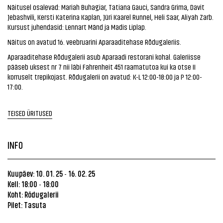
Näitusel osalevad: Mariah Buhagiar, Tatiana Gauci, Sandra Grima, Davit
Jebashvili, Kersti Katerina Kaplan, Jüri Kaarel Runnel, Heli Saar, Aliyah Zarb.
Kursust juhendasid: Lennart Mänd ja Madis Liplap.
Näitus on avatud 16. veebruarini Aparaaditehase Rõdugaleriis.
Aparaaditehase Rõdugalerii asub Aparaadi restorani kohal. Galeriisse
pääseb uksest nr 7 nii läbi Fahrenheit 451 raamatutoa kui ka otse II
korruselt trepikojast. Rõdugalerii on avatud: K-L 12:00-18:00 ja P 12:00-
17:00.
TEISED ÜRITUSED
INFO
Kuupäev: 10. 01. 25
16. 02. 25
-
Kell: 18:00
18:00
-
Koht:
Rõdugalerii
Pilet: Tasuta