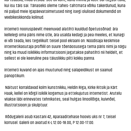
kui isu täis sai. Tänaseks oleme tahes-tahtmata võrku takerdunud, kuna
nii paljud meie igapäevatoimetused ning isegi olulised dokumendid on
veebikeskkonda kolinud.
Interneti nooruspäevilt meenuvad alatihti kuuldud õpetussõnad: ära
kellelegi oma päris nime ütle, ära usalda kedagi ja pea meeles, et kunagi
ei või teada, kes tegelikult teisel pool ekraani on. Nüüdisaja keskmise
internetikasutaja profiilil on suure tõenäosusega tema päris nimi ja nägu
ning ka muud isiklikku informatsiooni jagatakse pahatihti nii heldelt, et
sellest ei ole keeruline pea täiuslikku pilti kokku panna.
Interneti kuvand on ajas muutunud ning salapeidikust on saanud
panoptikum.
Näitust korraldavad kolm kunstnikku, Heldin Riga, Kirke Ritsik ja Kärt
Haak, kellel on kõigil isiklik kogemus ja ettekujutus internetist. Arutelu
viiakse läbi erinevates tehnikates, seal hulgas linoollõige, kuivnõel,
illustratsioon ja skulptuur.
Rõdugalerii asub Kastani 42, Aparaaditehase hoovis uks nr 7, teisel
korrusel. Galerii on avatud K-L 12.00-18.00, P 12.00-17.00.