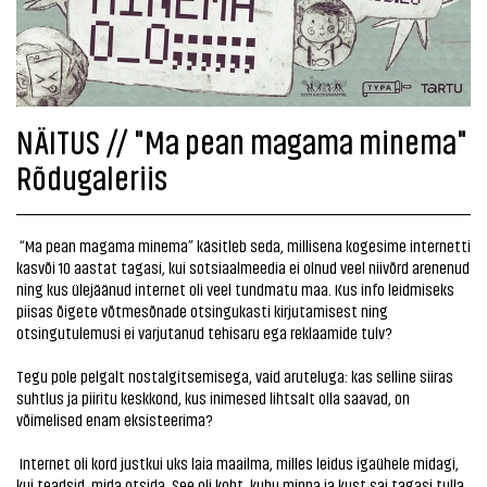
NÄITUS // "Ma pean magama minema"
Rõdugaleriis
“Ma pean magama minema” käsitleb seda, millisena kogesime internetti
kasvõi 10 aastat tagasi, kui sotsiaalmeedia ei olnud veel niivõrd arenenud
ning kus ülejäänud internet oli veel tundmatu maa. Kus info leidmiseks
piisas õigete võtmesõnade otsingukasti kirjutamisest ning
otsingutulemusi ei varjutanud tehisaru ega reklaamide tulv?
Tegu pole pelgalt nostalgitsemisega, vaid aruteluga: kas selline siiras
suhtlus ja piiritu keskkond, kus inimesed lihtsalt olla saavad, on
võimelised enam eksisteerima?
Internet oli kord justkui uks laia maailma, milles leidus igaühele midagi,
kui teadsid, mida otsida. See oli koht, kuhu minna ja kust sai tagasi tulla,