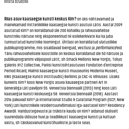
Krista Dzudzilo
Riias asuv kaasaegse kunsti keskus Kim?
on üks nähtavamaid ja
mainekamaid mitteriiklikke kaasaegse kunsti asutusi Lätis. Aastal 2009
asutatud Kim? on korraldanud üle 200 kohaliku ja rahvusvahelise
kunstniku näituse ning eksponeerinud nii esilekerkivate kui ka juba
tunnustatud kunstnike loomingut. Ühtlasi on korraldatud ulatuslikke
publikuprogramme, mis sisaldavad loenguid, vestlusi ja
performance
’eid.
Tänu rahvusvahelisele koostööle on keskus korraldanud üle 50 näituse ja
publikuprogrammi väljaspool Lätit, sh Smack Mellonis New Yorgis, Tokyo
galeriis XYZ Collective, Pariisi kunstisihtasutuses Fondation d’entreprise
Pernod Ricard, Malmö kaasaegse kunsti muuseumis Moderna Museet,
KWs (Kaasaegse Kunsti Instituudis) Berliinis ja CAC-is Vilniuses. Lisaks
kureeris Kim? koos New Yorgis asuva kauaaegse partneri Art in
Generaliga Läti paviljoni 55. Veneetsia biennaalil (2013) ning koos Läti
kaasaegse kunsti keskusega 58. Veneetsia biennaalil (2018). Aastast
2016 pakuvad Kim? ja International Studio & Curatorial Program (ISCP, New
York) Läti kunstnikele residentuurivõimalusi iga-aastasel Kim? Residency
Awardil. Haridustegevuste ja trükiste kaudu on Kim? aidanud oluliselt
suurendada üldsuse huvi ja teadlikkust kaasaegse kunsti ja kultuuri
vastu, sh täiskasvanud kunstihuviliste ja laste seas.