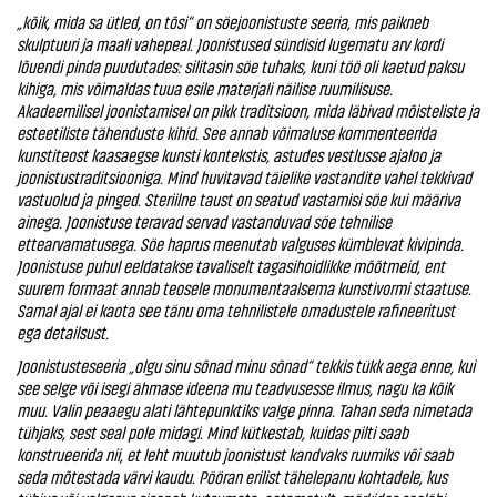
„kõik, mida sa ütled, on tõsi“ on söejoonistuste seeria, mis paikneb
skulptuuri ja maali vahepeal. Joonistused sündisid lugematu arv kordi
lõuendi pinda puudutades: silitasin söe tuhaks, kuni töö oli kaetud paksu
kihiga, mis võimaldas tuua esile materjali näilise ruumilisuse.
Akadeemilisel joonistamisel on pikk traditsioon, mida läbivad mõisteliste ja
esteetiliste tähenduste kihid. See annab võimaluse kommenteerida
kunstiteost kaasaegse kunsti kontekstis, astudes vestlusse ajaloo ja
joonistustraditsiooniga. Mind huvitavad täielike vastandite vahel tekkivad
vastuolud ja pinged. Steriilne taust on seatud vastamisi söe kui määriva
ainega. Joonistuse teravad servad vastanduvad söe tehnilise
ettearvamatusega. Söe haprus meenutab valguses kümblevat
kivipinda
.
Joonistuse puhul eeldatakse tavaliselt tagasihoidlikke mõõtmeid, ent
suurem formaat annab teosele monumentaalsema kunstivormi staatuse.
Samal ajal ei kaota see tänu oma tehnilistele omadustele rafineeritust
ega detailsust.
Joonistusteseeria „olgu sinu sõnad minu sõnad“ tekkis tükk aega enne, kui
see selge või isegi ähmase ideena mu teadvusesse ilmus, nagu ka kõik
muu. V
alin peaaegu alati lähtepunktiks valge pinna. Tahan seda nimetada
tühjaks, sest seal pole midagi. Mind kütkestab, kuidas pilti saab
konstrueerida nii, et leht muutub joonistust kandvaks ruumiks või saab
seda mõtestada värvi kaudu. Pööran erilist tähelepanu kohtadele, kus