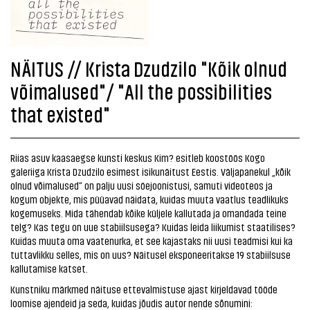
NÄITUS // Krista Dzudzilo "Kõik olnud
võimalused"/ "All the possibilities
that existed"
Riias asuv kaasaegse kunsti keskus Kim? esitleb koostöös Kogo
galeriiga Krista Dzudzilo esimest isikunäitust Eestis. Väljapanekul „kõik
olnud võimalused“ on palju uusi söejoonistusi, samuti videoteos ja
kogum objekte, mis püüavad näidata, kuidas muuta vaatlus teadlikuks
kogemuseks. Mida tähendab kõike küljele kallutada ja omandada teine
telg? Kas tegu on uue stabiilsusega? Kuidas leida liikumist staatilises?
Kuidas muuta oma vaatenurka, et see kajastaks nii uusi teadmisi kui ka
tuttavlikku selles, mis on uus? Näitusel eksponeeritakse 19 stabiilsuse
kallutamise katset.
Kunstniku märkmed näituse ettevalmistuse ajast kirjeldavad tööde
loomise ajendeid ja seda, kuidas jõudis autor nende sõnumini: