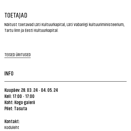
TOETAJAD
Näitust toetavad Läti Kultuurkapital, Läti Vabariigi kultuuriministeerium,
Tartu linn ja Eesti Kultuurkapital.
TEISED ÜRITUSED
INFO
Kuupäev: 28. 03. 24
04. 05. 24
-
Kell: 17:00
17:00
-
Koht:
Kogo galerii
Pilet: Tasuta
Kontakt:
Koduleht