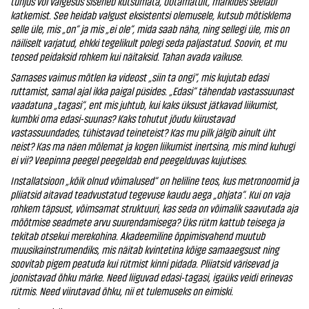
tühjus või valgesus siseneb kutsumata, ootamatult, märkides seeläbi
katkemist. See heidab valgust eksistentsi olemusele, kutsub mõtisklema
selle üle, mis „on“ ja mis „ei ole“, mida saab näha, ning sellegi üle, mis on
näiliselt varjatud, ehkki tegelikult polegi seda paljastatud. Soovin, et mu
teosed peidaksid rohkem kui näitaksid. Tahan avada vaikuse.
Sarnases vaimus mõtlen ka videost „siin ta ongi“, mis kujutab edasi
ruttamist, samal ajal ikka paigal püsides. „Edasi“ tähendab vastassuunast
vaadatuna „tagasi“, ent mis juhtub, kui kaks üksust jätkavad liikumist,
kumbki oma edasi-suunas? Kaks tohutut jõudu kiirustavad
vastassuundades, tühistavad teineteist? Kas mu pilk jälgib ainult üht
neist? Kas ma näen mõlemat ja kogen liikumist inertsina, mis mind kuhugi
ei vii? Veepinna peegel peegeldab end peegelduvas kujutises.
Installatsioon „kõik olnud võimalused“ on heliline teos, kus metronoomid ja
pliiatsid aitavad teadvustatud tegevuse kaudu aega „ohjata“. Kui on vaja
rohkem täpsust, võimsamat struktuuri, kas seda on võimalik saavutada aja
mõõtmise seadmete arvu suurendamisega? Üks rütm kattub teisega ja
tekitab otsekui merekohina. Akadeemiline õppimisvahend muutub
muusikainstrumendiks, mis näitab kvintetina kõige samaaegsust ning
soovitab pigem peatuda kui rütmist kinni pidada. Pliiatsid värisevad ja
joonistavad õhku märke. Need liiguvad edasi-tagasi, igaüks veidi erinevas
rütmis. Need viirutavad õhku, nii et tulemuseks on eimiski.