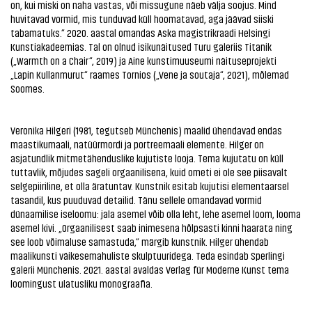
on, kui miski on naha vastas, või missugune näeb välja soojus. Mind
huvitavad vormid, mis tunduvad küll hoomatavad, aga jäävad siiski
tabamatuks.“ 2020. aastal omandas Aska magistrikraadi Helsingi
Kunstiakadeemias. Tal on olnud isikunäitused Turu galeriis Titanik
(„Warmth on a Chair“, 2019) ja Aine kunstimuuseumi näituseprojekti
„Lapin Kullanmurut“ raames Tornios („Vene ja soutaja“, 2021), mõlemad
Soomes.
Veronika Hilgeri (1981, tegutseb Münchenis) maalid ühendavad endas
maastikumaali, natüürmordi ja portreemaali elemente. Hilger on
asjatundlik mitmetähenduslike kujutiste looja. Tema kujutatu on küll
tuttavlik, mõjudes sageli orgaanilisena, kuid ometi ei ole see piisavalt
selgepiiriline, et olla äratuntav. Kunstnik esitab kujutisi elementaarsel
tasandil, kus puuduvad detailid. Tänu sellele omandavad vormid
dünaamilise iseloomu: jala asemel võib olla leht, lehe asemel loom, looma
asemel kivi. „Orgaanilisest saab inimesena hõlpsasti kinni haarata ning
see loob võimaluse samastuda,“ märgib kunstnik. Hilger ühendab
maalikunsti väikesemahuliste skulptuuridega. Teda esindab Sperlingi
galerii Münchenis. 2021. aastal avaldas Verlag für Moderne Kunst tema
loomingust ulatusliku monograafia.