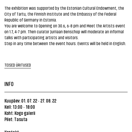
The exhibition was supported by the Estonian Cultural Endowment, the
City of Tartu, the Finnish Institute and the Embassy of the Federal
Republic of Germany in Estonia.
You are welcome to Opening on 30.6, 6-8 pm and Meet the Artists event
on 1.7, 4-7 pm. Then curator Jurriaan Benschop will moderate an informal
talks with participating artists and visitors.
Step in any time between the event hours. Events will be held in English.
TEISED ÜRITUSED
INFO
Kuupäev: 01. 07. 22
27. 08. 22
-
Kell: 13:00
18:00
-
Koht: Kogo galerii
Pilet: Tasuta