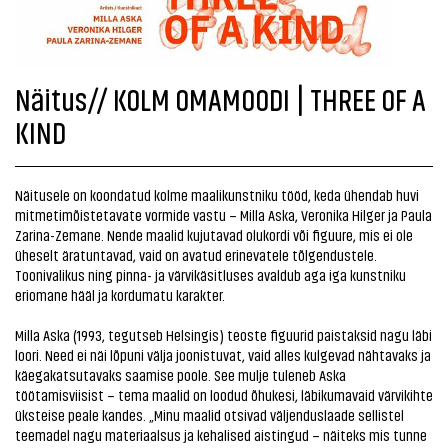
Näitus// KOLM OMAMOODI | THREE OF A
KIND
Näitusele on koondatud kolme maalikunstniku tööd, keda ühendab huvi
mitmetimõistetavate vormide vastu – Milla Aska, Veronika Hilger ja Paula
Zarina-Zemane. Nende maalid kujutavad olukordi või figuure, mis ei ole
üheselt äratuntavad, vaid on avatud erinevatele tõlgendustele.
Toonivalikus ning pinna- ja värvikäsitluses avaldub aga iga kunstniku
eriomane hääl ja kordumatu karakter.
Milla Aska (1993, tegutseb Helsingis) teoste figuurid paistaksid nagu läbi
loori. Need ei näi lõpuni välja joonistuvat, vaid alles kulgevad nähtavaks ja
käegakatsutavaks saamise poole. See mulje tuleneb Aska
töötamisviisist – tema maalid on loodud õhukesi, läbikumavaid värvikihte
üksteise peale kandes. „Minu maalid otsivad väljenduslaade sellistel
teemadel nagu materiaalsus ja kehalised aistingud – näiteks mis tunne