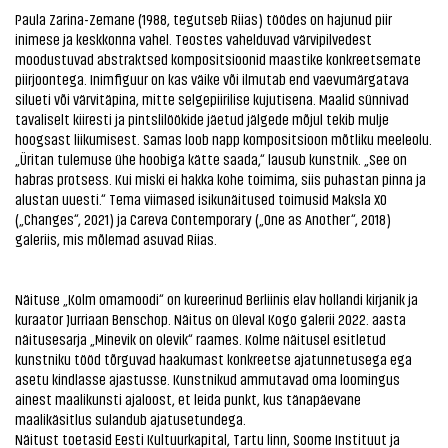
Paula Zarina-Zemane (1988, tegutseb Riias) töödes on hajunud piir
inimese ja keskkonna vahel. Teostes vahelduvad värvipilvedest
moodustuvad abstraktsed kompositsioonid maastike konkreetsemate
piirjoontega. Inimfiguur on kas väike või ilmutab end vaevumärgatava
silueti või värvitäpina, mitte selgepiirilise kujutisena. Maalid sünnivad
tavaliselt kiiresti ja pintslilöökide jäetud jälgede mõjul tekib mulje
hoogsast liikumisest. Samas loob napp kompositsioon mõtliku meeleolu.
„Üritan tulemuse ühe hoobiga kätte saada,“ lausub kunstnik. „See on
habras protsess. Kui miski ei hakka kohe toimima, siis puhastan pinna ja
alustan uuesti.“ Tema viimased isikunäitused toimusid Maksla XO
(„Changes“, 2021) ja Careva Contemporary („One as Another“, 2018)
galeriis, mis mõlemad asuvad Riias.
Näituse „Kolm omamoodi“ on kureerinud Berliinis elav hollandi kirjanik ja
kuraator Jurriaan Benschop. Näitus on üleval Kogo galerii 2022. aasta
näitusesarja „Minevik on olevik“ raames. Kolme näitusel esitletud
kunstniku tööd tõrguvad haakumast konkreetse ajatunnetusega ega
asetu kindlasse ajastusse. Kunstnikud ammutavad oma loomingus
ainest maalikunsti ajaloost, et leida punkt, kus tänapäevane
maalikäsitlus sulandub ajatusetundega.
Näitust toetasid Eesti Kultuurkapital, Tartu linn, Soome Instituut ja