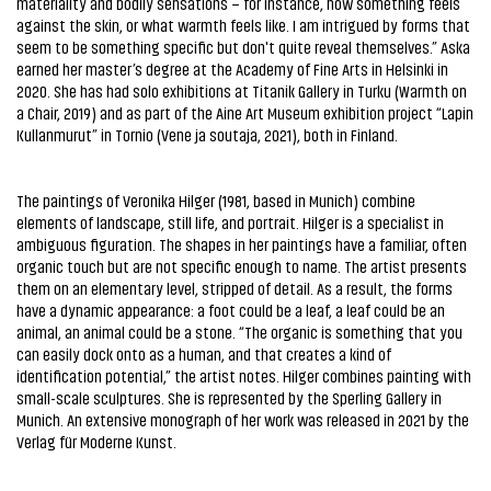
materiality and bodily sensations – for instance, how something feels
against the skin, or what warmth feels like. I am intrigued by forms that
seem to be something specific but don't quite reveal themselves.” Aska
earned her master’s degree at the Academy of Fine Arts in Helsinki in
2020. She has had solo exhibitions at Titanik Gallery in Turku (Warmth on
a Chair, 2019) and as part of the Aine Art Museum exhibition project “Lapin
Kullanmurut” in Tornio (Vene ja soutaja, 2021), both in Finland.
The paintings of Veronika Hilger (1981, based in Munich) combine
elements of landscape, still life, and portrait. Hilger is a specialist in
ambiguous figuration. The shapes in her paintings have a familiar, often
organic touch but are not specific enough to name. The artist presents
them on an elementary level, stripped of detail. As a result, the forms
have a dynamic appearance: a foot could be a leaf, a leaf could be an
animal, an animal could be a stone. “The organic is something that you
can easily dock onto as a human, and that creates a kind of
identification potential,” the artist notes. Hilger combines painting with
small-scale sculptures. She is represented by the Sperling Gallery in
Munich. An extensive monograph of her work was released in 2021 by the
Verlag für Moderne Kunst.