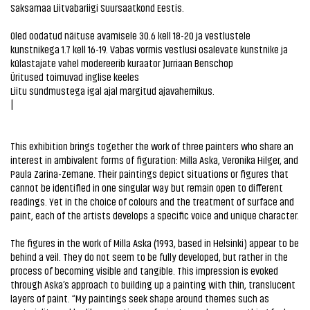
Saksamaa Liitvabariigi Suursaatkond Eestis.
Oled oodatud näituse avamisele 30.6 kell 18-20 ja vestlustele
kunstnikega 1.7 kell 16-19. Vabas vormis vestlusi osalevate kunstnike ja
külastajate vahel modereerib kuraator Jurriaan Benschop
Üritused toimuvad inglise keeles
Liitu sündmustega igal ajal märgitud ajavahemikus.
|
This exhibition brings together the work of three painters who share an
interest in ambivalent forms of figuration: Milla Aska, Veronika Hilger, and
Paula Zarina-Zemane. Their paintings depict situations or figures that
cannot be identified in one singular way but remain open to different
readings. Yet in the choice of colours and the treatment of surface and
paint, each of the artists develops a specific voice and unique character.
The figures in the work of Milla Aska (1993, based in Helsinki) appear to be
behind a veil. They do not seem to be fully developed, but rather in the
process of becoming visible and tangible. This impression is evoked
through Aska’s approach to building up a painting with thin, translucent
layers of paint. “My paintings seek shape around themes such as