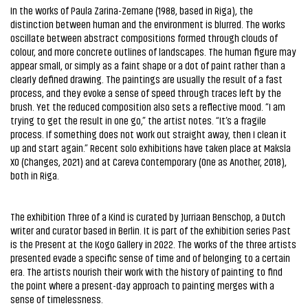
In the works of Paula Zarina-Zemane (1988, based in Riga), the
distinction between human and the environment is blurred. The works
oscillate between abstract compositions formed through clouds of
colour, and more concrete outlines of landscapes. The human figure may
appear small, or simply as a faint shape or a dot of paint rather than a
clearly defined drawing. The paintings are usually the result of a fast
process, and they evoke a sense of speed through traces left by the
brush. Yet the reduced composition also sets a reflective mood. “I am
trying to get the result in one go,” the artist notes. “It’s a fragile
process. If something does not work out straight away, then I clean it
up and start again.” Recent solo exhibitions have taken place at Maksla
XO (Changes, 2021) and at Careva Contemporary (One as Another, 2018),
both in Riga.
The exhibition Three of a Kind is curated by Jurriaan Benschop, a Dutch
writer and curator based in Berlin. It is part of the exhibition series Past
is the Present at the Kogo Gallery in 2022. The works of the three artists
presented evade a specific sense of time and of belonging to a certain
era. The artists nourish their work with the history of painting to find
the point where a present-day approach to painting merges with a
sense of timelessness.