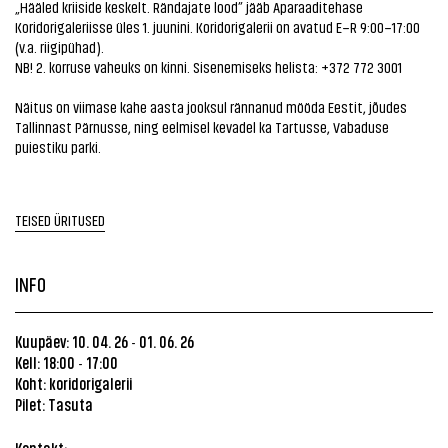
„Hääled kriiside keskelt. Rändajate lood” jääb Aparaaditehase
Koridorigaleriisse üles 1. juunini. Koridorigalerii on avatud E–R 9:00–17:00
(v.a. riigipühad).
NB! 2. korruse vaheuks on kinni. Sisenemiseks helista: +372 772 3001
Näitus on viimase kahe aasta jooksul rännanud mööda Eestit, jõudes
Tallinnast Pärnusse, ning eelmisel kevadel ka Tartusse, Vabaduse
puiestiku parki.
TEISED ÜRITUSED
INFO
Kuupäev: 10. 04. 26
01. 06. 26
-
Kell: 18:00
17:00
-
Koht: koridorigalerii
Pilet: Tasuta