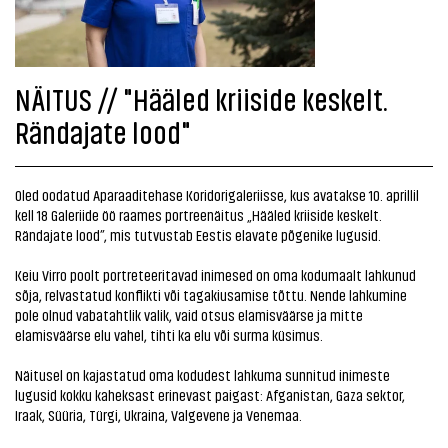
NÄITUS // "Hääled kriiside keskelt.
Rändajate lood"
Oled oodatud Aparaaditehase Koridorigaleriisse, kus avatakse 10. aprillil
kell 18 Galeriide öö raames portreenäitus „Hääled kriiside keskelt.
Rändajate lood”, mis tutvustab Eestis elavate põgenike lugusid.
Keiu Virro poolt portreteeritavad inimesed on oma kodumaalt lahkunud
sõja, relvastatud konflikti või tagakiusamise tõttu. Nende lahkumine
pole olnud vabatahtlik valik, vaid otsus elamisväärse ja mitte
elamisväärse elu vahel, tihti ka elu või surma küsimus.
Näitusel on kajastatud oma kodudest lahkuma sunnitud inimeste
lugusid kokku kaheksast erinevast paigast: Afganistan, Gaza sektor,
Iraak, Süüria, Türgi, Ukraina, Valgevene ja Venemaa.