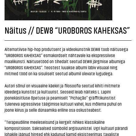
Näitus // DEW8 “UROBOROS KAHEKSAS”
Alternatiivse hip-hop produtsent ja videokunstnik DEW8 toob näitusega
"UROBOROS KAHEKSAS” esmakordselt nähtavale ka ekspressiivse
maalikunsti. Näitusetööd on tihedalt seotud DEW8 järgmise albumiga
“UROBOROS KAHEKSAS”. Teostest luuakse albumi läbiv visuaal ning
mitmed tööd on ka sisuliselt seotud albumil olevate lugudega.
Autori sõnul on visuaalne käekiri ja filosoofia seotud kihiti mitmete
ideedega kunstist ja kultuurist. Seoseid leiab näiteks L. Lapini
joonekäsitluse õpetuse ja peamiselt “Pichação” gräffitikunstist
tuleneva agressiivse täägimise kultuuri vahel, kus mõlema puhul on
joone kiirus ja selle dünaamika eriline osa oskusteabest.
“Terapeudiline meeleseisund ja kergelt nihkes klassikaline
kompositsioon. Sakraalsed sümbolid argisuunistel. Ugri kultuuri pärandi
lohakile jäänud hinged ehk kadunud kamid eksisteerimas tavaliste