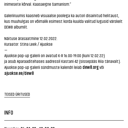
inimesete kõrval. Kaasaegne šamanism.”
Galeriiruumis kaasneb visuaalse poolega ka autori disainitud helitaust,
kus muuhulgas on võimalik esimest korda kuulda valitud lugusid värskelt
DEW8 albumilt.
Näituse ärasaatmine 12.02.2022.
Kuraator: Stina Leek / Ajuokse
—
Ajuokse pop-up galerii on avatud K-R 16.00-19.00 (kuni 12.02.22)
ja asub Aparaaditehases aadressil Kastani 42 (sissepääs Riia tänavalt).
dew8.org
Ajuokse pop-up galerii sündmuste kalendri leiab
või
ajuokse.ee/dew8
TEISED ÜRITUSED
INFO