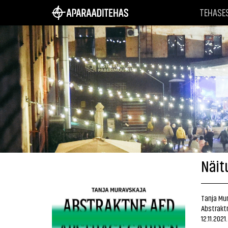
TEHASE
Näit
Tanja Mu
Abstrakt
12.11.202