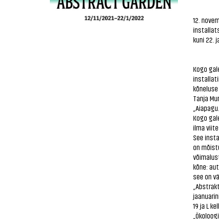
12. novem
installat
kuni 22. 
Kogo gal
installat
kõneluse
Tanja Mur
„Aiapagu
Kogo gale
ilma viit
See insta
on mõist
võimalust
kõne: aut
see on vä
„Abstrakt
jaanuarin
19 ja L k
„Ökoloog