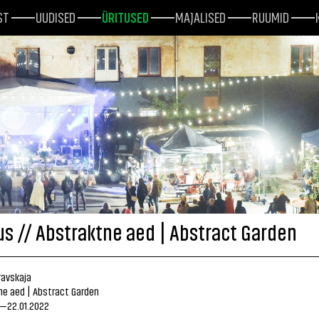
ST
UUDISED
ÜRITUSED
MAJALISED
RUUMID
us // Abstraktne aed | Abstract Garden
ravskaja
ne aed | Abstract Garden
1.—22.01.2022