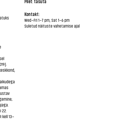
Pilet: tasuta
Kontakt:
vatuks
Wed–Fri 1–7 pm, Sat 1–6 pm
Suletud näituste vahetamise ajal
t
e
sel
19).
keskkond,
laikudega
samas
tustav
ogemine;
jaga.
i 22.
 kell 13–