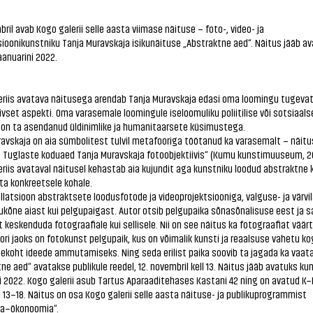
bril avab Kogo galerii selle aasta viimase näituse – foto-, video- ja
sioonikunstniku Tanja Muravskaja isikunäituse „Abstraktne aed“. Näitus jääb a
jaanuarini 2022.
eriis avatava näitusega arendab Tanja Muravskaja edasi oma loomingu tugeva
iivset aspekti. Oma varasemale loomingule iseloomuliku poliitilise või sotsiaals
 on ta asendanud üldinimlike ja humanitaarsete küsimustega.
avskaja on aia sümbolitest tulvil metafooriga töötanud ka varasemalt – näitu
. Tuglaste koduaed Tanja Muravskaja fotoobjektiivis“ (Kumu kunstimuuseum, 20
riis avataval näitusel kehastab aia kujundit aga kunstniku loodud abstraktne 
eta konkreetsele kohale.
llatsioon abstraktsete loodusfotode ja videoprojektsiooniga, valguse- ja värvi
ukõne aiast kui pelgupaigast. Autor otsib pelgupaika sõnasõnalisuse eest ja 
 keskenduda fotograafiale kui sellisele. Nii on see näitus ka fotograafiat väär
ori jaoks on fotokunst pelgupaik, kus on võimalik kunsti ja reaalsuse vahetu k
ekoht ideede ammutamiseks. Ning seda erilist paika soovib ta jagada ka vaata
ne aed“ avatakse publikule reedel, 12. novembril kell 13. Näitus jääb avatuks kun
i 2022. Kogo galerii asub Tartus Aparaaditehases Kastani 42 ning on avatud K–R
ell 13–18. Näitus on osa Kogo galerii selle aasta näituse- ja publikuprogrammist
ia–ökonoomia“.