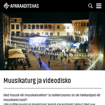
Muusikaturg ja videodisko
Oled muusik või muusikahuviline? Su kollektsioonis on üle helikandjaid või
muusikariistasid?
Läbi ja lõhki kuulatud plaaditiraaž kogub garaažiriiulil tolmu? Oled uue