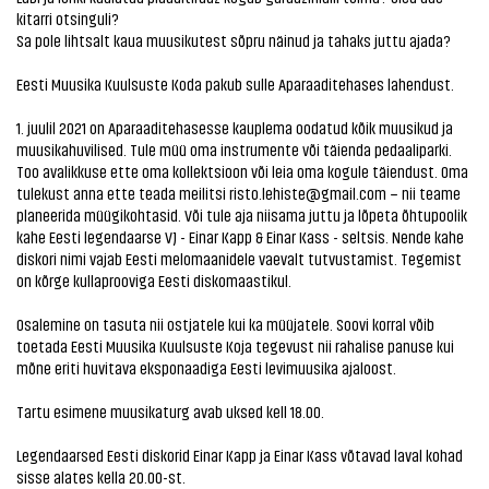
kitarri otsinguli?
Sa pole lihtsalt kaua muusikutest sõpru näinud ja tahaks juttu ajada?
Eesti Muusika Kuulsuste Koda pakub sulle Aparaaditehases lahendust.
1. juulil 2021 on Aparaaditehasesse kauplema oodatud kõik muusikud ja
muusikahuvilised. Tule müü oma instrumente või täienda pedaaliparki.
Too avalikkuse ette oma kollektsioon või leia oma kogule täiendust. Oma
tulekust anna ette teada meilitsi risto.lehiste@gmail.com – nii teame
planeerida müügikohtasid. Või tule aja niisama juttu ja lõpeta õhtupoolik
kahe Eesti legendaarse VJ - Einar Kapp & Einar Kass - seltsis. Nende kahe
diskori nimi vajab Eesti melomaanidele vaevalt tutvustamist. Tegemist
on kõrge kullaprooviga Eesti diskomaastikul.
Osalemine on tasuta nii ostjatele kui ka müüjatele. Soovi korral võib
toetada Eesti Muusika Kuulsuste Koja tegevust nii rahalise panuse kui
mõne eriti huvitava eksponaadiga Eesti levimuusika ajaloost.
Tartu esimene muusikaturg avab uksed kell 18.00.
Legendaarsed Eesti diskorid Einar Kapp ja Einar Kass võtavad laval kohad
sisse alates kella 20.00-st.