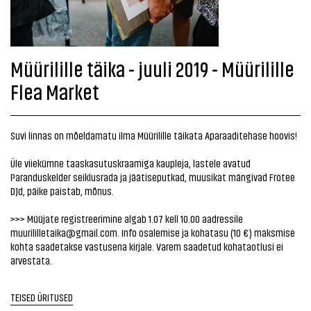
Müürilille täika - juuli 2019 - Müürilille
Flea Market
Suvi linnas on mõeldamatu ilma Müürilille täikata Aparaaditehase hoovis!
Üle viiekümne taaskasutuskraamiga kaupleja, lastele avatud
Paranduskelder
seiklusrada ja jäätiseputkad, muusikat mängivad
Frotee
DJd, päike paistab, mõnus.
>>> Müüjate registreerimine algab 1.07 kell 10.00 aadressile
muurililletaika@gmail.com. Info osalemise ja kohatasu (10 €) maksmise
kohta saadetakse vastusena kirjale. Varem saadetud kohataotlusi ei
arvestata.
TEISED ÜRITUSED