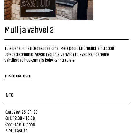
Mull ja vahvel 2
Tule pane kunstiteosed rääkima. Meie poolt jutumullid, sinu poolt
toredad sõnumid. Vovad (Voronja Vahvlid) tulevad ka - paneme
vahvlirauad huugama ja kohvikannu tulele.
TEISED ÜRITUSED
INFO
Kuupäev: 25. 01. 20
Kell: 12:00
16:00
-
Koht: tARTu pood
Pilet: Tasuta