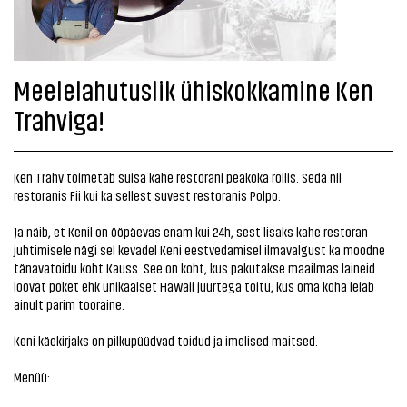
Meelelahutuslik ühiskokkamine Ken
Trahviga!
Ken Trahv toimetab suisa kahe restorani peakoka rollis. Seda nii
restoranis Fii kui ka sellest suvest restoranis Polpo.
Ja näib, et Kenil on ööpäevas enam kui 24h, sest lisaks kahe restoran
juhtimisele nägi sel kevadel Keni eestvedamisel ilmavalgust ka moodne
tänavatoidu koht Kauss. See on koht, kus pakutakse maailmas laineid
löövat poket ehk unikaalset Hawaii juurtega toitu, kus oma koha leiab
ainult parim tooraine.
Keni käekirjaks on pilkupüüdvad toidud ja imelised maitsed.
Menüü: