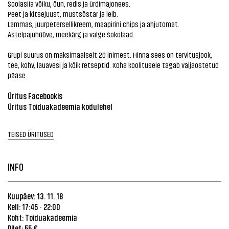
Soolasiia võiku, õun, redis ja ürdimajonees.
Peet ja kitsejuust, mustsõstar ja leib.
Lammas, juurpetersellikreem, maapirini chips ja ahjutomat.
Astelpajuhüüve, meekärg ja valge šokolaad.
Grupi suurus on maksimaalselt 20 inimest. Hinna sees on tervitusjook,
tee, kohv, lauavesi ja kõik retseptid. Koha koolitusele tagab väljaostetud
pääse.
Üritus Facebookis
Üritus Toiduakadeemia kodulehel
TEISED ÜRITUSED
INFO
Kuupäev: 13. 11. 18
Kell: 17:45
22:00
-
Koht: Toiduakadeemia
Pilet: 55 €