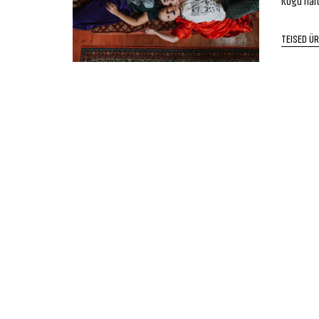
Kogu näit
TEISED Ü