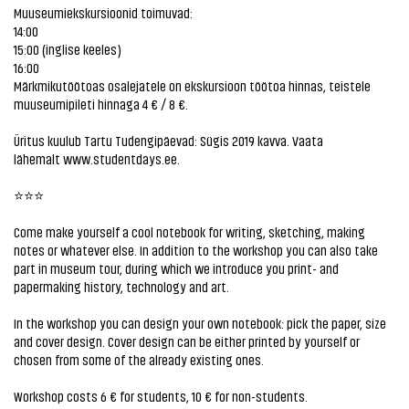
Muuseumiekskursioonid toimuvad:
14:00
15:00 (inglise keeles)
16:00
Märkmikutöötoas osalejatele on ekskursioon töötoa hinnas, teistele
muuseumipileti hinnaga 4 € / 8 €.
Üritus kuulub Tartu Tudengipäevad: Sügis 2019 kavva. Vaata
lähemalt
www.studentdays.ee.
⭐️⭐️⭐️
Come make yourself a cool notebook for writing, sketching, making
notes or whatever else. In addition to the workshop you can also take
part in museum tour, during which we introduce you print- and
papermaking history, technology and art.
In the workshop you can design your own notebook: pick the paper, size
and cover design. Cover design can be either printed by yourself or
chosen from some of the already existing ones.
Workshop costs 6 € for students, 10 € for non-students.