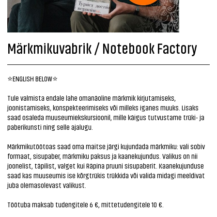
Märkmikuvabrik / Notebook Factory
⭐️ENGLISH BELOW⭐️
Tule valmista endale lahe omanäoline märkmik kirjutamiseks,
joonistamiseks, konspekteerimiseks või milleks iganes muuks. Lisaks
saad osaleda muuseumiekskursioonil, mille käigus tutvustame trüki- ja
paberikunsti ning selle ajalugu.
Märkmikutöötoas saad oma maitse järgi kujundada märkmiku: vali sobiv
formaat, sisupaber, märkmiku paksus ja kaanekujundus. Valikus on nii
joonelist, täpilist, valget kui Räpina pruuni sisupaberit. Kaanekujunduse
saad kas muuseumis ise kõrgtrükis trükkida või valida midagi meeldivat
juba olemasolevast valikust.
Töötuba maksab tudengitele 6 €, mittetudengitele 10 €.