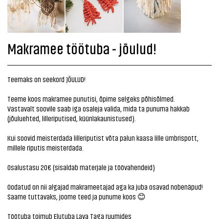
Makramee töötuba - jõulud!
Teemaks on seekord JÕULUD!
Teeme koos makramee punutisi, õpime selgeks põhisõlmed.
Vastavalt soovile saab iga osaleja valida, mida ta punuma hakkab
(jõuluehted, lilleriputised, küünlakaunistused).
Kui soovid meisterdada lilleriputist võta palun kaasa lille ümbrispott,
millele riputis meisterdada.
Osalustasu 20€ (sisaldab materjale ja töövahendeid)
Oodatud on nii algajad makrameetajad aga ka juba osavad nobenäpud!
Saame tuttavaks, joome teed ja punume koos 😊
Töötuba toimub Elutuba Lava Taga ruumides