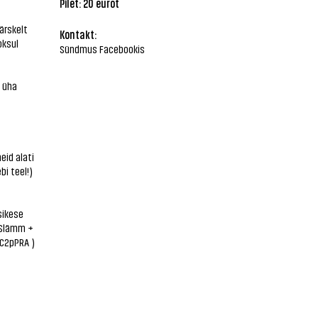
Pilet: 20 eurot
ärskelt
Kontakt:
oksul
Sündmus Facebookis
a üha
eid alati
i teel!)
sikese
arSlämm +
CC2pPRA
)