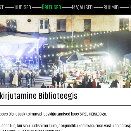
ST
UUDISED
ÜRITUSED
MAJALISED
RUUMID
kirjutamine Biblioteegis
oes Biblioteek toimuvad loovkirjutamised koos SIREL HEINLOOga.
 oodatud, kui sinu uudishimu luule ja kujundliku keelekasutuse vastu on parasj