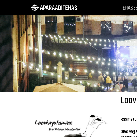
TEHASE
Loov
Raamatup
Oled väga