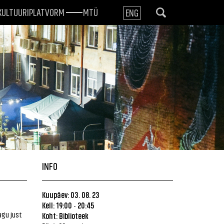
KULTUURIPLATVORM
MTÜ
ENG
INFO
Kuupäev: 03. 08. 23
Kell: 19:00
20:45
-
agu just
Koht:
Biblioteek