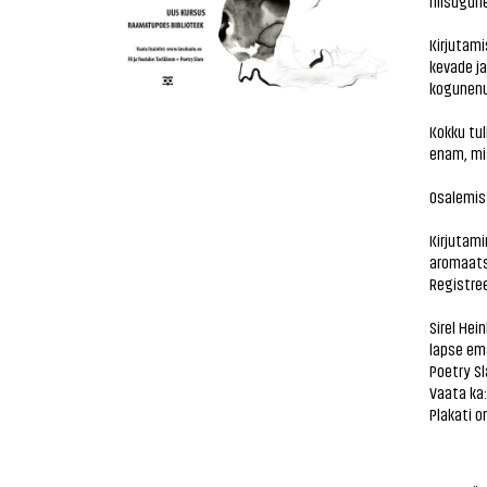
niisugune
Kirjutam
kevade j
kogunenu
Kokku tul
enam, mis
Osalemis
Kirjutami
aromaats
Registre
Sirel Hei
lapse ema
Poetry Sl
Vaata ka
Plakati o