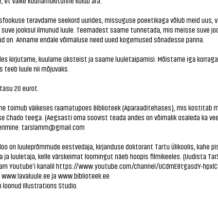
, et väike küünarnukitunne kulub ära.
isfookuse teravdame seekord uurides, missuguse poeetikaga võlub meid uus, v
a suve jooksul ilmunud luule. Teemadest saame tunnetada, mis meisse suve jo
d on. Anname endale võimaluse need uued kogemused sõnadesse panna.
les kirjutame, kuulame üksteist ja saame luuletaipamisi. Mõistame iga korrag
 teeb luule nii mõjuvaks.
tasu 20 eurot.
ne toimub väikeses raamatupoes Biblioteek (Aparaaditehases), mis kostitab m
e Chado teega. (Aegsasti oma soovist teada andes on võimalik osaleda ka veeb
erimine: tarslamm@gmail.com
nloo on luuleprõmmude eestvedaja, kirjanduse doktorant Tartu Ülikoolis, kahe pi
 ja luuletaja, kelle värskeimat loomingut näeb hoopis filmikeeles. (Uudista T
am Youtube'i kanalil
https://www.youtube.com/channel/UCdmE8tgasdY-hpxl
:
www.lavaluule.ee
ja
www.biblioteek.ee
n loonud Illustrations Studio.