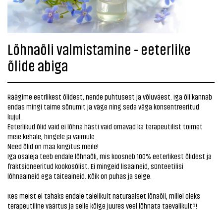
Lõhnaõli valmistamine - eeterlike
õlide abiga
Räägime eetrlikest õlidest, nende puhtusest ja võluväest. Iga õli kannab
endas mingi taime sõnumit ja väge ning seda väga konsentreeritud
kujul.
Eeterlikud õlid vaid ei lõhna hästi vaid omavad ka terapeutilist toimet
meie kehale, hingele ja vaimule.
Need õlid on maa kingitus meile!
Iga osaleja teeb endale lõhnaõli, mis koosneb 100% eeterlikest õlidest ja
fraktsioneeritud kookosõlist. Ei mingeid lisaaineid, sünteetilisi
lõhnaaineid ega täiteaineid. Kõik on puhas ja selge.
Kes meist ei tahaks endale täielikult naturaalset lõnaõli, millel oleks
terapeutiline väärtus ja selle kõige juures veel lõhnata taevalikult?!