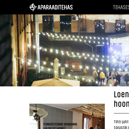
TEHASE
Loen
hoo
Tihti juh
torustik 