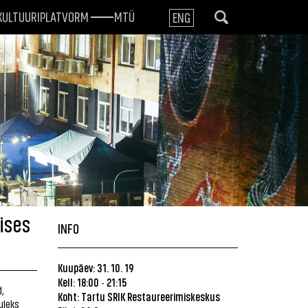
KULTUURIPLATVORM
MTÜ
ENG
ises
INFO
Kuupäev: 31. 10. 19
Kell: 18:00
21:15
-
,
Koht: Tartu SRIK Restaureerimiskeskus
uleks