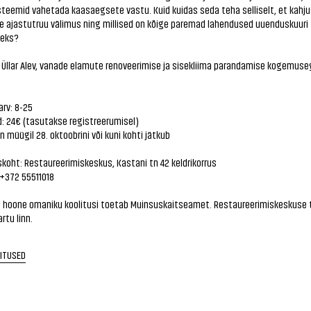
teemid vahetada kaasaegsete vastu. Kuid kuidas seda teha selliselt, et kahju
e ajastutruu välimus ning millised on kõige paremad lahendused uuenduskuuri
seks?
 Üllar Alev, vanade elamute renoveerimise ja sisekliima parandamise kogemuse
rv: 8-25
nd: 24€ (tasutakse registreerumisel)
on müügil 28. oktoobrini või kuni kohti jätkub
oht: Restaureerimiskeskus, Kastani tn 42 keldrikorrus
 +372 55511018
se hoone omaniku koolitusi toetab Muinsuskaitseamet. Restaureerimiskeskuse
rtu linn.
RITUSED