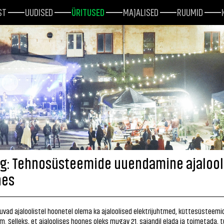
ST
UUDISED
ÜRITUSED
MAJALISED
RUUMID
g: Tehnosüsteemide uuendamine ajalool
nes
tuvad ajaloolistel hoonetel olema ka ajaloolised elektrijuhtmed, küttesüsteemid
jm. Selleks, et ajaloolises hoones oleks mugav 21. sajandil elada ja toimetada, t