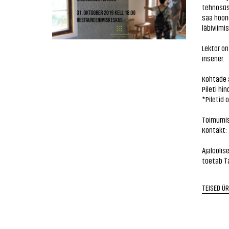
tehnosüs
saa hoon
läbiviimi
Lektor on
insener.
Kohtade a
Pileti hi
*Piletid 
Toimumisk
Kontakt:
Ajalooli
toetab Ta
TEISED Ü