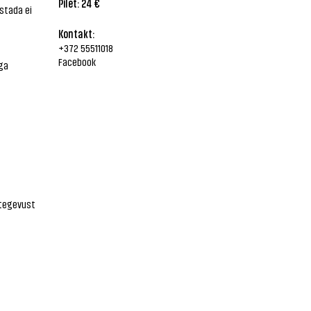
Pilet: 24 €
stada ei
Kontakt:
+372 55511018
Facebook
ga
 tegevust