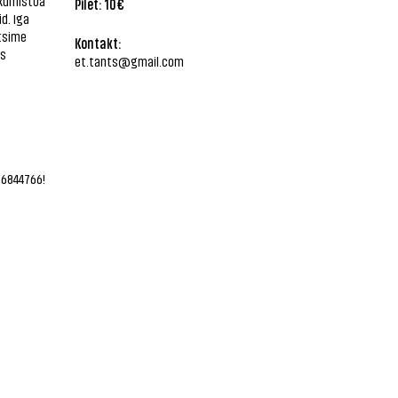
ikumistoa
Pilet: 10€
d. Iga
tsime
Kontakt:
es
et.tants@gmail.com
56844766!