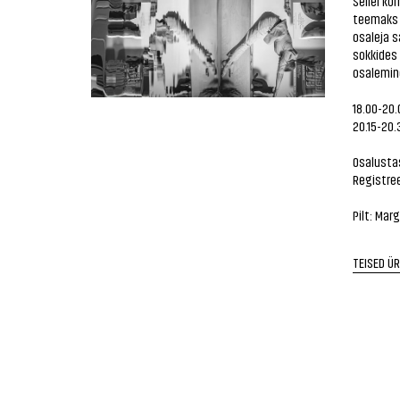
Sellel ko
teemaks o
osaleja 
sokkides 
osalemine
18.00-20.
20.15-20.
Osalusta
Registree
Pilt: Mar
TEISED Ü