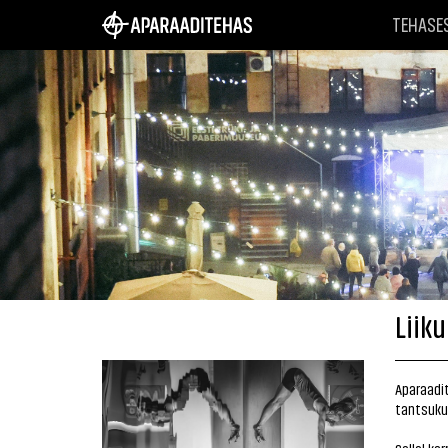
TEHASE
Liik
Aparaadi
tantsuku