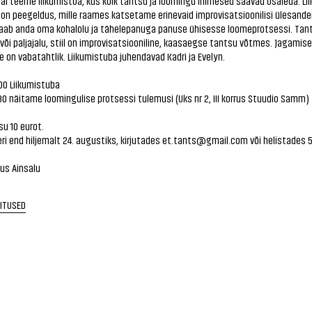
rral teeme liikumistoa, kus kõik tantsu ja loomingu inimesed saavad osaleda. Li
n peegeldus, mille raames katsetame erinevaid improvisatsioonilisi ülesandei
saab anda oma kohalolu ja tähelepanuga panuse ühisesse loomeprotsessi. Tan
või paljajalu, stiil on improvisatsiooniline, kaasaegse tantsu võtmes. Jagamis
 on vabatahtlik. Liikumistuba juhendavad Kadri ja Evelyn.
00 Liikumistuba
30 näitame loomingulise protsessi tulemusi (Uks nr 2, III korrus Stuudio Samm)
su 10 eurot.
ri end hiljemalt 24. augustiks, kirjutades et.tants@gmail.com või helistades 
gus Ainsalu
RITUSED