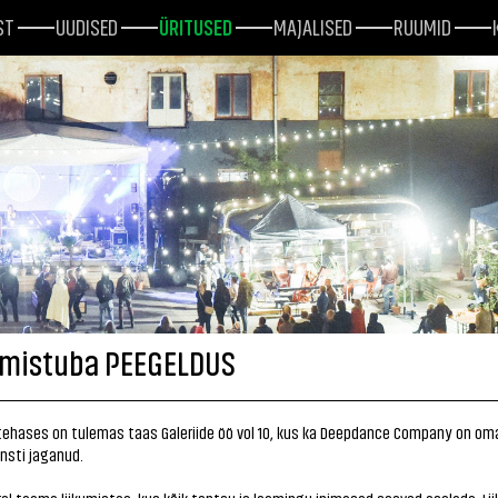
ST
UUDISED
ÜRITUSED
MAJALISED
RUUMID
umistuba PEEGELDUS
tehases on tulemas taas Galeriide öö vol 10, kus ka Deepdance Company on om
nsti jaganud.