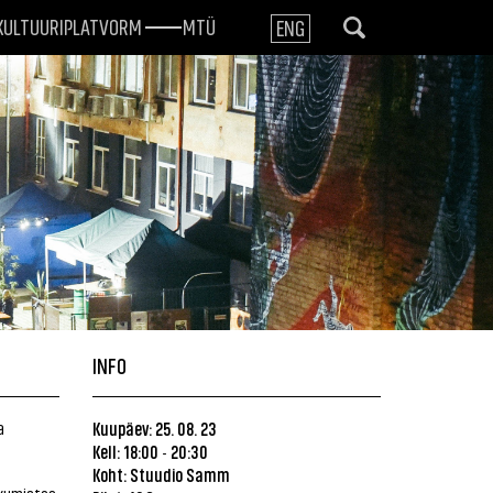
KULTUURIPLATVORM
MTÜ
ENG
INFO
a
Kuupäev: 25. 08. 23
Kell: 18:00
20:30
-
Koht:
Stuudio Samm