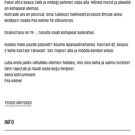
Palun võta kaasa tekk ja midagi pehmet selja alla. Mõned matid ja pleedid
on kohapeal olemas.
Kohtade arv on piiratud. Oma tulekust helimeditatsiooni õhtule anna
kindlasti teada Piia Kelner FB sõnumites.
Osalustasu on 19.- , tasuda saab kohapeal sularahas.
Kuidas meie juurde pääseb? Asume Aparaaditehases. Kastani 42, korpus
2 kohe Kastani tänavalt. Siis trepist alla ja mööda koridori edasi.
Luba enda jaoks rahulikku olemist helides, mis sinu keha ja vaimu rutiinist
lahti raputab ja naudi seda kogu hingest.
Kena kohtumiseni.
Piia Kelner
TEISED ÜRITUSED
INFO