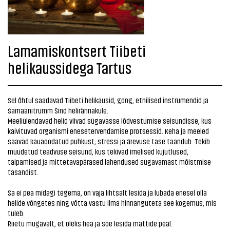
Lamamiskontsert Tiibeti
helikaussidega Tartus
Sel õhtul saadavad Tiibeti helikausid, gong, etnilised instrumendid ja
šamaanitrumm Sind helirännakule.
Meeliülendavad helid viivad sügavasse lõdvestumise seisundisse, kus
käivituvad organismi enesetervendamise protsessid. Keha ja meeled
saavad kauaoodatud puhkust, stressi ja ärevuse tase taandub. Tekib
muudetud teadvuse seisund, kus tekivad imelised kujutlused,
taipamised ja mittetavapärased lahendused sügavamast mõistmise
tasandist.
Sa ei pea midagi tegema, on vaja lihtsalt lesida ja lubada enesel olla
helide võngetes ning võtta vastu ilma hinnanguteta see kogemus, mis
tuleb.
Riietu mugavalt, et oleks hea ja soe lesida mattide peal.