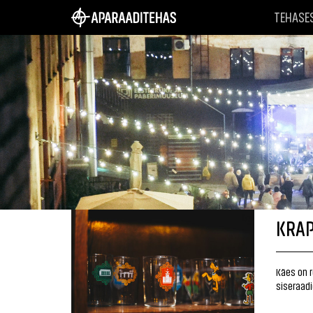
TEHASE
KRAP
Käes on 
siseraadi