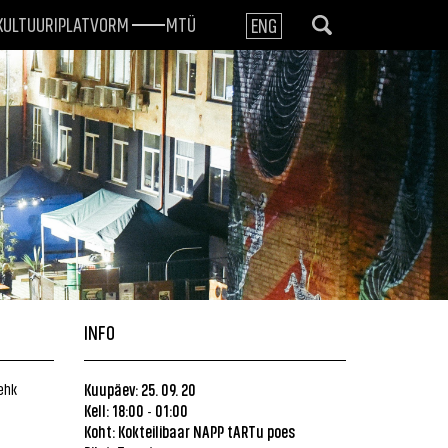
KULTUURIPLATVORM
MTÜ
ENG
INFO
ehk
Kuupäev: 25. 09. 20
Kell: 18:00
01:00
-
Koht: Kokteilibaar NAPP tARTu poes