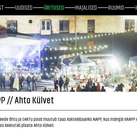
ST
UUDISED
ÜRITUSED
MAJALISED
RUUMID
P // Ahto Külvet
reede õhtu ja tARTu pood muutub taas kokteilibaariks NAPP, kus mängib KRAPP 
os keerutab plaate Ahto Külvet.