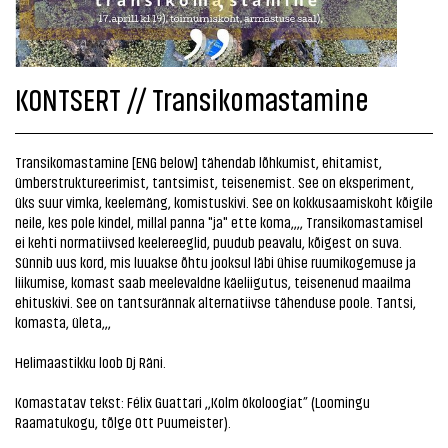
KONTSERT // Transikomastamine
Transikomastamine [ENG below] tähendab lõhkumist, ehitamist,
ümberstruktureerimist, tantsimist, teisenemist. See on eksperiment,
üks suur vimka, keelemäng, komistuskivi. See on kokkusaamiskoht kõigile
neile, kes pole kindel, millal panna "ja" ette koma,,,, Transikomastamisel
ei kehti normatiivsed keelereeglid, puudub peavalu, kõigest on suva.
Sünnib uus kord, mis luuakse õhtu jooksul läbi ühise ruumikogemuse ja
liikumise, komast saab meelevaldne käeliigutus, teisenenud maailma
ehituskivi. See on tantsurännak alternatiivse tähenduse poole. Tantsi,
komasta, ületa,,,
Helimaastikku loob Dj Räni.
Komastatav tekst: Félix Guattari ,,Kolm ökoloogiat” (Loomingu
Raamatukogu, tõlge Ott Puumeister).