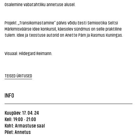
Osalemine vabatahtliku annetuse alusel.
Projekt ,,Transikomastamine” pälvis võidu Eesti Semiootika Seltsi
Märkimisväärse Idee konkursil, käesolev sündmus on selle praktiline
tulem. Idee ja teostuse autorid on Anette Pärn ja Rasmus Kuningas.
Visuaal: Hildegard Reimann.
TEISED ÜRITUSED
INFO
Kuupäev: 17. 04. 24
Kell: 19:00
21:00
-
Koht:
Armastuse saal
Pilet: Annetus